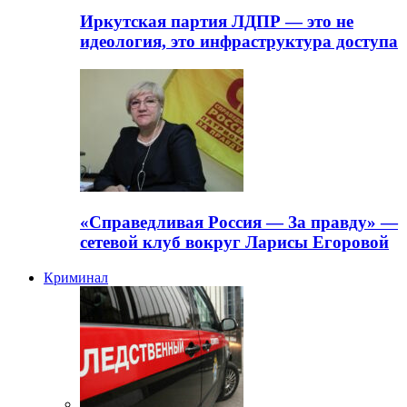
Иркутская партия ЛДПР — это не
идеология, это инфраструктура доступа
«Справедливая Россия — За правду» —
сетевой клуб вокруг Ларисы Егоровой
Криминал