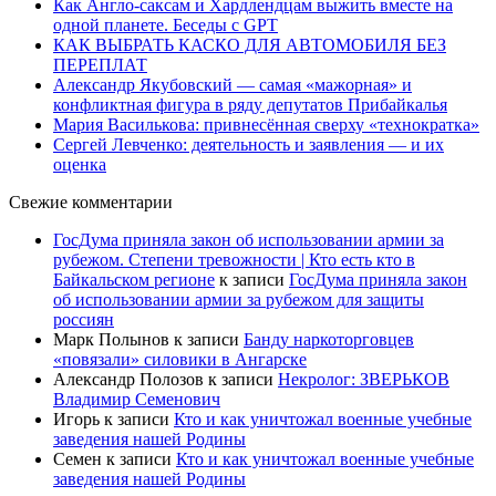
Как Англо-саксам и Хардлендцам выжить вместе на
одной планете. Беседы с GPT
КАК ВЫБРАТЬ КАСКО ДЛЯ АВТОМОБИЛЯ БЕЗ
ПЕРЕПЛАТ
Александр Якубовский — самая «мажорная» и
конфликтная фигура в ряду депутатов Прибайкалья
Мария Василькова: привнесённая сверху «технократка»
Сергей Левченко: деятельность и заявления — и их
оценка
Свежие комментарии
ГосДума приняла закон об использовании армии за
рубежом. Степени тревожности | Кто есть кто в
Байкальском регионе
к записи
ГосДума приняла закон
об использовании армии за рубежом для защиты
россиян
Марк Полынов
к записи
Банду наркоторговцев
«повязали» силовики в Ангарске
Александр Полозов
к записи
Некролог: ЗВЕРЬКОВ
Владимир Семенович
Игорь
к записи
Кто и как уничтожал военные учебные
заведения нашей Родины
Семен
к записи
Кто и как уничтожал военные учебные
заведения нашей Родины