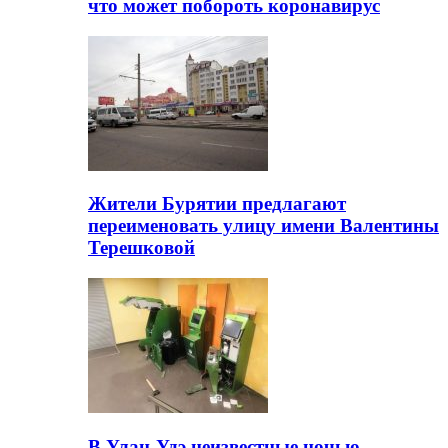
что может побороть коронавирус
Жители Бурятии предлагают
переименовать улицу имени Валентины
Терешковой
В Улан-Удэ неизвестные ночью