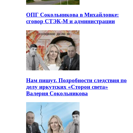
ОПГ Сокольникова в Михайловке:
сговор СТЭК-М и администрации
Нам пишут. Подробности следствия по
делу иркутских «Сторон света»
Валерия Сокольникова