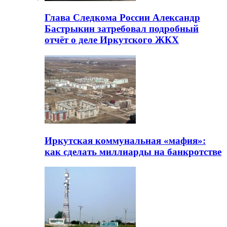
Глава Следкома России Александр
Бастрыкин затребовал подробный
отчёт о деле Иркутского ЖКХ
Иркутская коммунальная «мафия»:
как сделать миллиарды на банкротстве