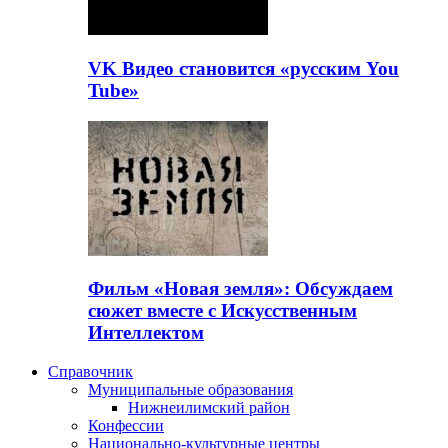
VK Видео становится «русским You
Tube»
Фильм «Новая земля»: Обсуждаем
сюжет вместе с Искусственным
Интеллектом
Справочник
Муниципальные образования
Нижнеилимский район
Конфессии
Национально-культурные центры