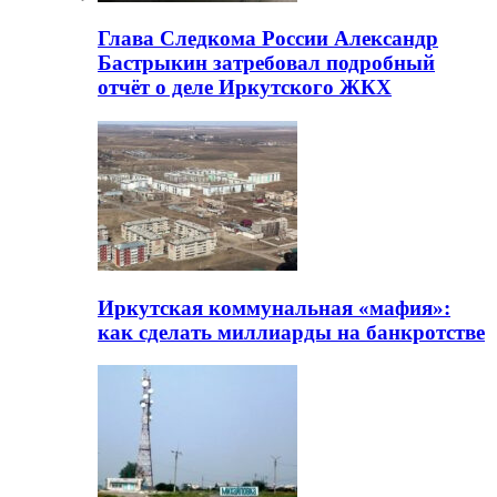
Глава Следкома России Александр
Бастрыкин затребовал подробный
отчёт о деле Иркутского ЖКХ
Иркутская коммунальная «мафия»:
как сделать миллиарды на банкротстве