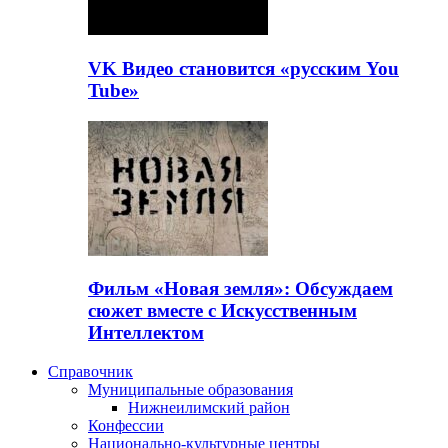
VK Видео становится «русским You
Tube»
Фильм «Новая земля»: Обсуждаем
сюжет вместе с Искусственным
Интеллектом
Справочник
Муниципальные образования
Нижнеилимский район
Конфессии
Национально-культурные центры