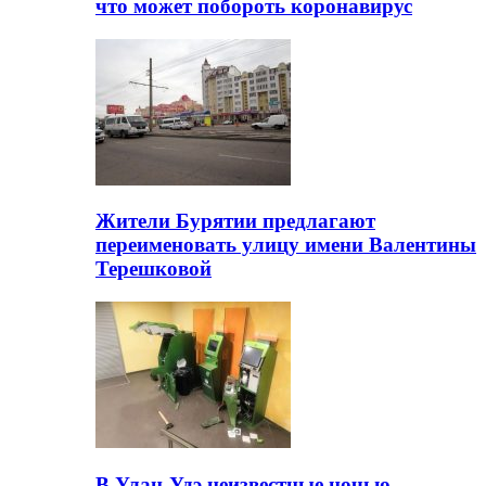
что может побороть коронавирус
Жители Бурятии предлагают
переименовать улицу имени Валентины
Терешковой
В Улан-Удэ неизвестные ночью