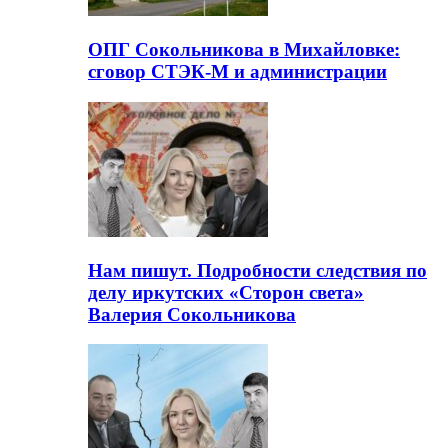
ОПГ Сокольникова в Михайловке:
сговор СТЭК-М и администрации
Нам пишут. Подробности следствия по
делу иркутских «Сторон света»
Валерия Сокольникова