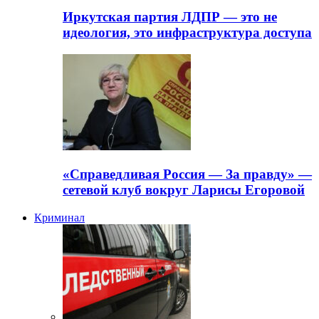
Иркутская партия ЛДПР — это не
идеология, это инфраструктура доступа
«Справедливая Россия — За правду» —
сетевой клуб вокруг Ларисы Егоровой
Криминал