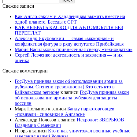
Свежие записи
Как Англо-саксам и Хардлендцам выжить вместе на
одной планете. Беседы с GPT
КАК ВЫБРАТЬ КАСКО ДЛЯ АВТОМОБИЛЯ БЕЗ
ПЕРЕПЛАТ
Александр Якубовский — самая «мажорная» и
конфликтная фигура в ряду депутатов Прибайкалья
Мария Василькова: привнесённая сверху «технократка»
Сергей Левченко: деятельность и заявления — и их
оценка
Свежие комментарии
ГосДума приняла закон об использовании армии за
рубежом. Степени тревожности | Кто есть кто в
Байкальском регионе
к записи
ГосДума приняла закон
об использовании армии за рубежом для защиты
россиян
Марк Полынов
к записи
Банду наркоторговцев
«повязали» силовики в Ангарске
Александр Полозов
к записи
Некролог: ЗВЕРЬКОВ
Владимир Семенович
Игорь
к записи
Кто и как уничтожал военные учебные
заведения нашей Родины