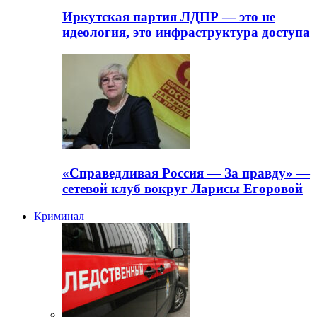
Иркутская партия ЛДПР — это не
идеология, это инфраструктура доступа
«Справедливая Россия — За правду» —
сетевой клуб вокруг Ларисы Егоровой
Криминал