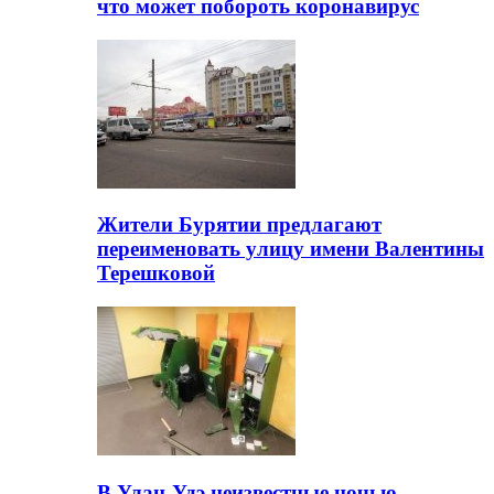
что может побороть коронавирус
Жители Бурятии предлагают
переименовать улицу имени Валентины
Терешковой
В Улан-Удэ неизвестные ночью