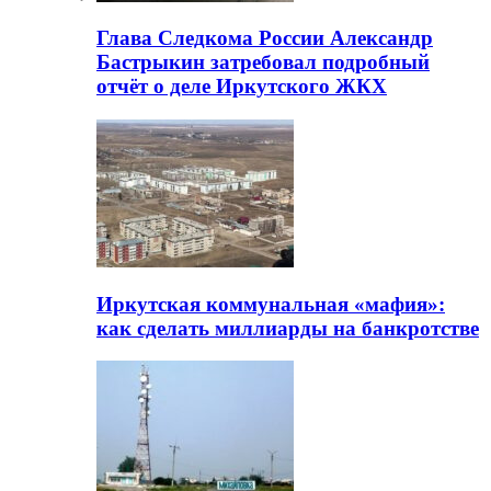
Глава Следкома России Александр
Бастрыкин затребовал подробный
отчёт о деле Иркутского ЖКХ
Иркутская коммунальная «мафия»:
как сделать миллиарды на банкротстве