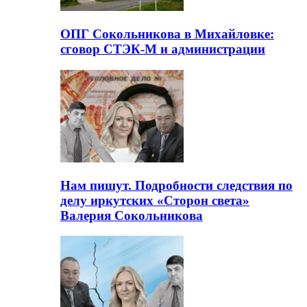
ОПГ Сокольникова в Михайловке:
сговор СТЭК-М и администрации
Нам пишут. Подробности следствия по
делу иркутских «Сторон света»
Валерия Сокольникова