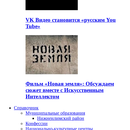
VK Видео становится «русским You
Tube»
Фильм «Новая земля»: Обсуждаем
сюжет вместе с Искусственным
Интеллектом
Справочник
Муниципальные образования
Нижнеилимский район
Конфессии
Национально-культурные центры