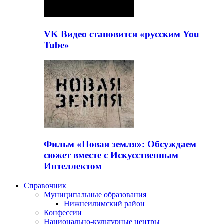
VK Видео становится «русским You
Tube»
Фильм «Новая земля»: Обсуждаем
сюжет вместе с Искусственным
Интеллектом
Справочник
Муниципальные образования
Нижнеилимский район
Конфессии
Национально-культурные центры