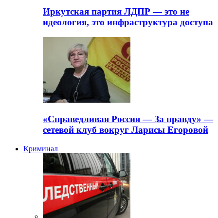
Иркутская партия ЛДПР — это не
идеология, это инфраструктура доступа
«Справедливая Россия — За правду» —
сетевой клуб вокруг Ларисы Егоровой
Криминал