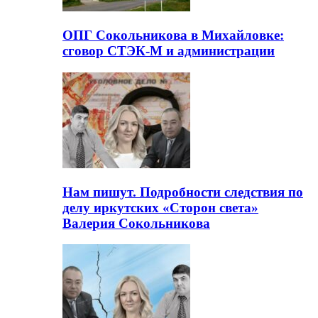
ОПГ Сокольникова в Михайловке:
сговор СТЭК-М и администрации
Нам пишут. Подробности следствия по
делу иркутских «Сторон света»
Валерия Сокольникова