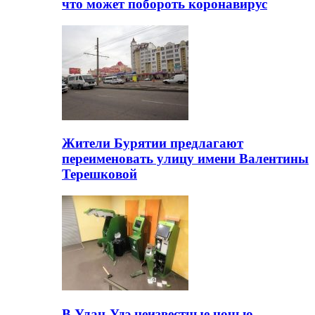
что может побороть коронавирус
Жители Бурятии предлагают
переименовать улицу имени Валентины
Терешковой
В Улан-Удэ неизвестные ночью