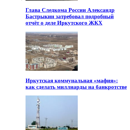
Глава Следкома России Александр
Бастрыкин затребовал подробный
отчёт о деле Иркутского ЖКХ
Иркутская коммунальная «мафия»:
как сделать миллиарды на банкротстве