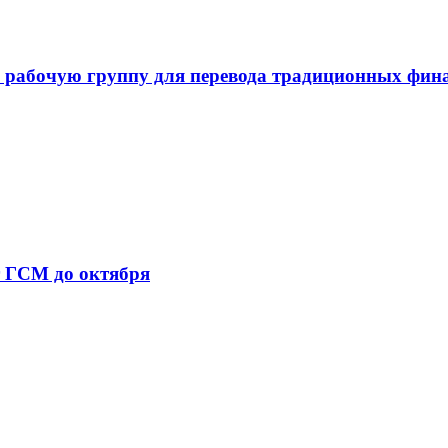
 рабочую группу для перевода традиционных фин
т ГСМ до октября