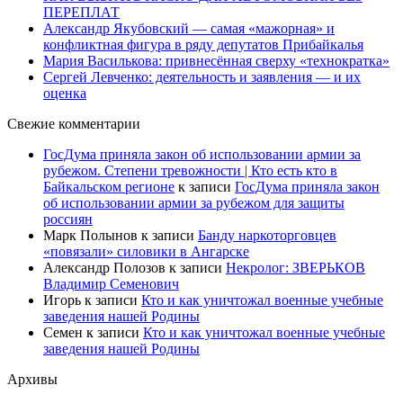
ПЕРЕПЛАТ
Александр Якубовский — самая «мажорная» и
конфликтная фигура в ряду депутатов Прибайкалья
Мария Василькова: привнесённая сверху «технократка»
Сергей Левченко: деятельность и заявления — и их
оценка
Свежие комментарии
ГосДума приняла закон об использовании армии за
рубежом. Степени тревожности | Кто есть кто в
Байкальском регионе
к записи
ГосДума приняла закон
об использовании армии за рубежом для защиты
россиян
Марк Полынов
к записи
Банду наркоторговцев
«повязали» силовики в Ангарске
Александр Полозов
к записи
Некролог: ЗВЕРЬКОВ
Владимир Семенович
Игорь
к записи
Кто и как уничтожал военные учебные
заведения нашей Родины
Семен
к записи
Кто и как уничтожал военные учебные
заведения нашей Родины
Архивы