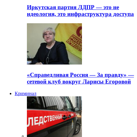
Иркутская партия ЛДПР — это не
идеология, это инфраструктура доступа
«Справедливая Россия — За правду» —
сетевой клуб вокруг Ларисы Егоровой
Криминал