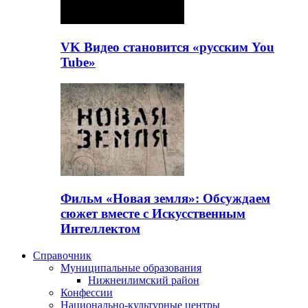
VK Видео становится «русским You
Tube»
Фильм «Новая земля»: Обсуждаем
сюжет вместе с Искусственным
Интеллектом
Справочник
Муниципальные образования
Нижнеилимский район
Конфессии
Национально-культурные центры