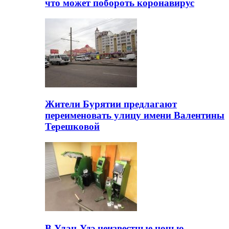
что может побороть коронавирус
Жители Бурятии предлагают
переименовать улицу имени Валентины
Терешковой
В Улан-Удэ неизвестные ночью