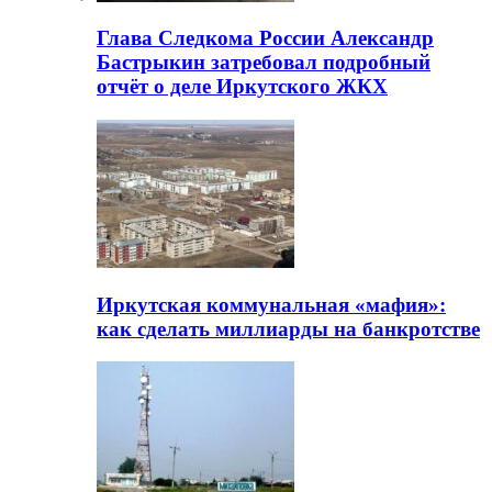
Глава Следкома России Александр
Бастрыкин затребовал подробный
отчёт о деле Иркутского ЖКХ
Иркутская коммунальная «мафия»:
как сделать миллиарды на банкротстве