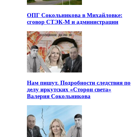
ОПГ Сокольникова в Михайловке:
сговор СТЭК-М и администрации
Нам пишут. Подробности следствия по
делу иркутских «Сторон света»
Валерия Сокольникова