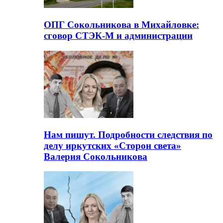
ОПГ Сокольникова в Михайловке:
сговор СТЭК-М и администрации
Нам пишут. Подробности следствия по
делу иркутских «Сторон света»
Валерия Сокольникова