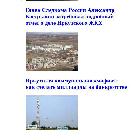
Глава Следкома России Александр
Бастрыкин затребовал подробный
отчёт о деле Иркутского ЖКХ
Иркутская коммунальная «мафия»:
как сделать миллиарды на банкротстве