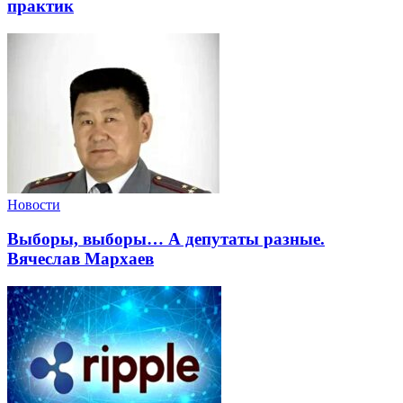
практик
Новости
Выборы, выборы… А депутаты разные.
Вячеслав Мархаев