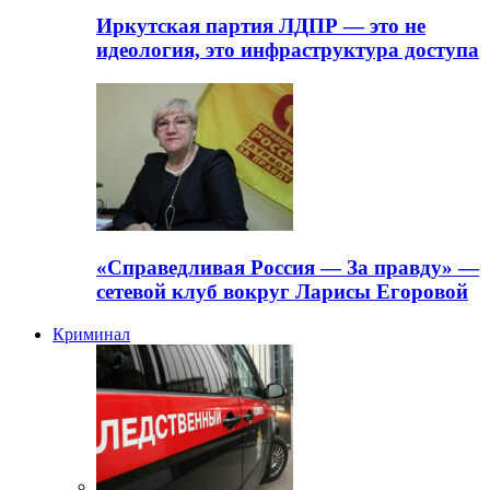
Иркутская партия ЛДПР — это не
идеология, это инфраструктура доступа
«Справедливая Россия — За правду» —
сетевой клуб вокруг Ларисы Егоровой
Криминал