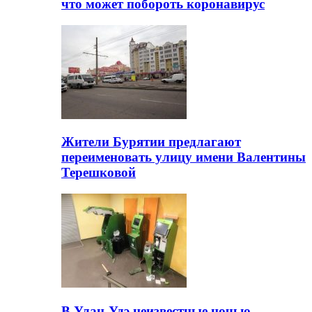
что может побороть коронавирус
Жители Бурятии предлагают
переименовать улицу имени Валентины
Терешковой
В Улан-Удэ неизвестные ночью