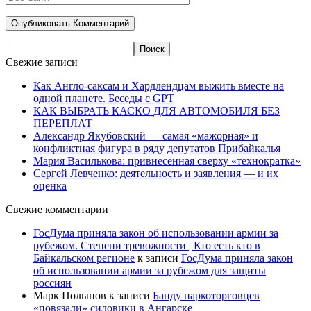
Свежие записи
Как Англо-саксам и Хардлендцам выжить вместе на
одной планете. Беседы с GPT
КАК ВЫБРАТЬ КАСКО ДЛЯ АВТОМОБИЛЯ БЕЗ
ПЕРЕПЛАТ
Александр Якубовский — самая «мажорная» и
конфликтная фигура в ряду депутатов Прибайкалья
Мария Василькова: привнесённая сверху «технократка»
Сергей Левченко: деятельность и заявления — и их
оценка
Свежие комментарии
ГосДума приняла закон об использовании армии за
рубежом. Степени тревожности | Кто есть кто в
Байкальском регионе
к записи
ГосДума приняла закон
об использовании армии за рубежом для защиты
россиян
Марк Полынов
к записи
Банду наркоторговцев
«повязали» силовики в Ангарске