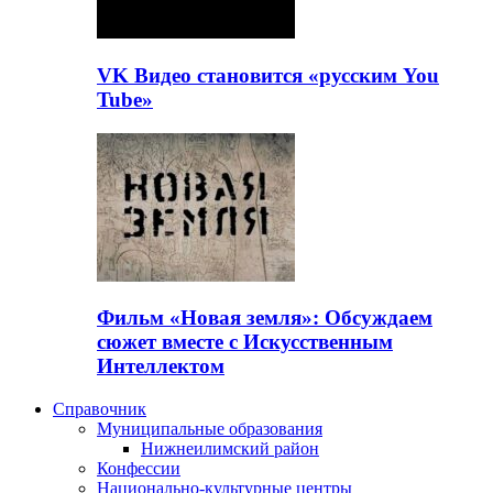
VK Видео становится «русским You
Tube»
Фильм «Новая земля»: Обсуждаем
сюжет вместе с Искусственным
Интеллектом
Справочник
Муниципальные образования
Нижнеилимский район
Конфессии
Национально-культурные центры