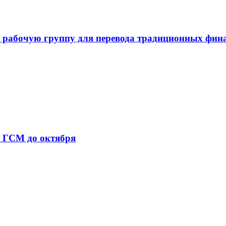
 рабочую группу для перевода традиционных фин
т ГСМ до октября