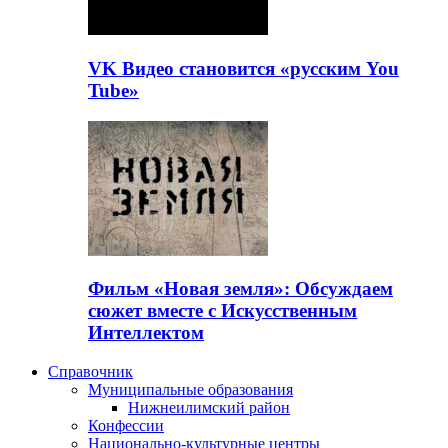
VK Видео становится «русским You
Tube»
Фильм «Новая земля»: Обсуждаем
сюжет вместе с Искусственным
Интеллектом
Справочник
Муниципальные образования
Нижнеилимский район
Конфессии
Национально-культурные центры