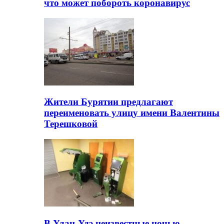
что может побороть коронавирус
Жители Бурятии предлагают
переименовать улицу имени Валентины
Терешковой
В Улан-Удэ неизвестные ночью