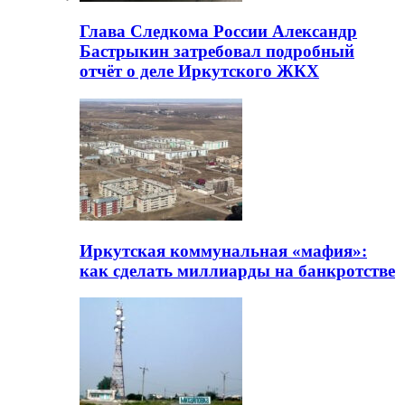
Глава Следкома России Александр
Бастрыкин затребовал подробный
отчёт о деле Иркутского ЖКХ
Иркутская коммунальная «мафия»:
как сделать миллиарды на банкротстве