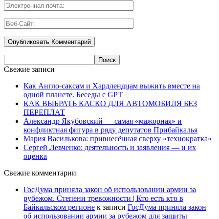
Свежие записи
Как Англо-саксам и Хардлендцам выжить вместе на
одной планете. Беседы с GPT
КАК ВЫБРАТЬ КАСКО ДЛЯ АВТОМОБИЛЯ БЕЗ
ПЕРЕПЛАТ
Александр Якубовский — самая «мажорная» и
конфликтная фигура в ряду депутатов Прибайкалья
Мария Василькова: привнесённая сверху «технократка»
Сергей Левченко: деятельность и заявления — и их
оценка
Свежие комментарии
ГосДума приняла закон об использовании армии за
рубежом. Степени тревожности | Кто есть кто в
Байкальском регионе
к записи
ГосДума приняла закон
об использовании армии за рубежом для защиты