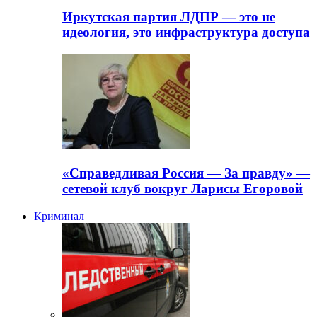
Иркутская партия ЛДПР — это не
идеология, это инфраструктура доступа
«Справедливая Россия — За правду» —
сетевой клуб вокруг Ларисы Егоровой
Криминал