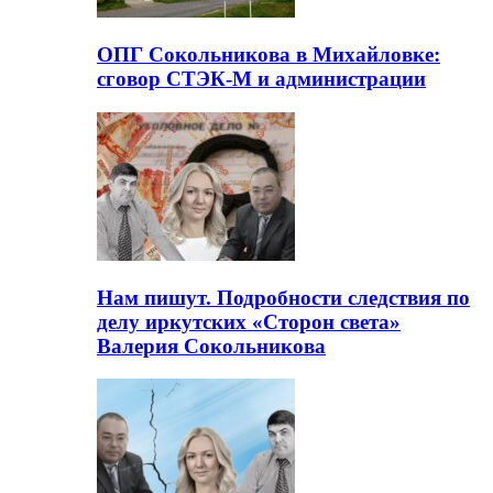
ОПГ Сокольникова в Михайловке:
сговор СТЭК-М и администрации
Нам пишут. Подробности следствия по
делу иркутских «Сторон света»
Валерия Сокольникова