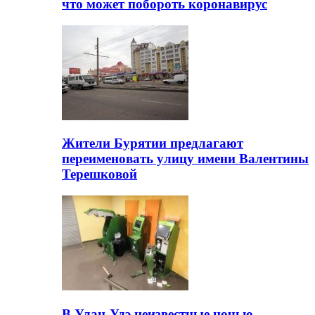
что может побороть коронавирус
Жители Бурятии предлагают
переименовать улицу имени Валентины
Терешковой
В Улан-Удэ неизвестные ночью