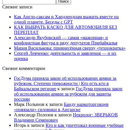
Свежие записи
Как Англо-саксам и Хардлендцам выжить вместе на
одной планете. Беседы с GPT
КАК ВЫБРАТЬ КАСКО ДЛЯ АВТОМОБИЛЯ БЕЗ
ПЕРЕПЛАТ
Александр Якубовский — самая «мажорная» и
конфликтная фигура в ряду депутатов Прибайкалья
Мария Василькова: привнесённая сверху «технократка»
Сергей Левченко: деятельность и заявления — и их
оценка
Свежие комментарии
ГосДума приняла закон об использовании армии за
рубежом. Степени тревожности | Кто есть кто в
Байкальском регионе
к записи
ГосДума приняла закон
об использовании армии за рубежом для защиты
россиян
Марк Полынов
к записи
Банду наркоторговцев
«повязали» силовики в Ангарске
Александр Полозов
к записи
Некролог: ЗВЕРЬКОВ
Владимир Семенович
Игорь
к записи
Кто и как уничтожал военные учебные