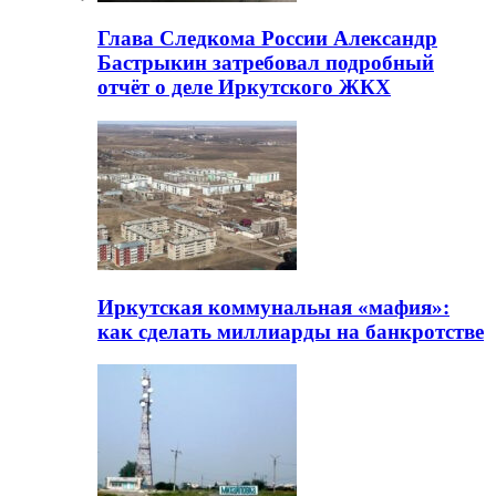
Глава Следкома России Александр
Бастрыкин затребовал подробный
отчёт о деле Иркутского ЖКХ
Иркутская коммунальная «мафия»:
как сделать миллиарды на банкротстве