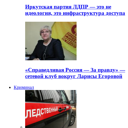
Иркутская партия ЛДПР — это не
идеология, это инфраструктура доступа
«Справедливая Россия — За правду» —
сетевой клуб вокруг Ларисы Егоровой
Криминал