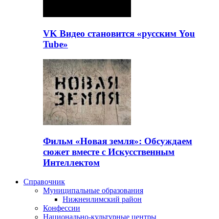
VK Видео становится «русским You
Tube»
Фильм «Новая земля»: Обсуждаем
сюжет вместе с Искусственным
Интеллектом
Справочник
Муниципальные образования
Нижнеилимский район
Конфессии
Национально-культурные центры