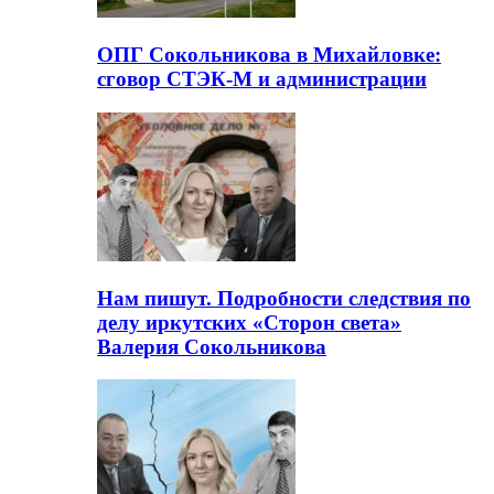
ОПГ Сокольникова в Михайловке:
сговор СТЭК-М и администрации
Нам пишут. Подробности следствия по
делу иркутских «Сторон света»
Валерия Сокольникова