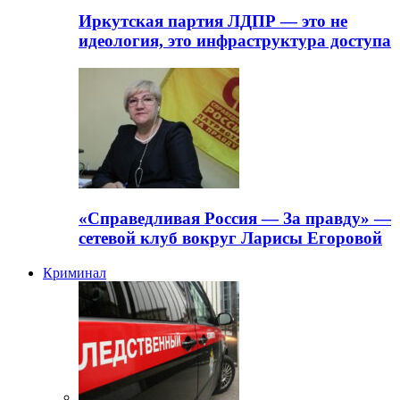
Иркутская партия ЛДПР — это не
идеология, это инфраструктура доступа
«Справедливая Россия — За правду» —
сетевой клуб вокруг Ларисы Егоровой
Криминал