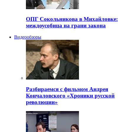
ОПГ Сокольникова в Михайловке:
междоусобица на грани закона
Видеообзоры
Разбираемся с фильмом Андрея
Кончаловского «Хроники русской
революции»