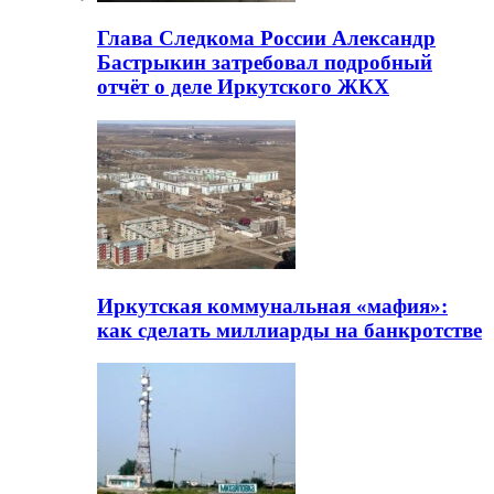
Глава Следкома России Александр
Бастрыкин затребовал подробный
отчёт о деле Иркутского ЖКХ
Иркутская коммунальная «мафия»:
как сделать миллиарды на банкротстве