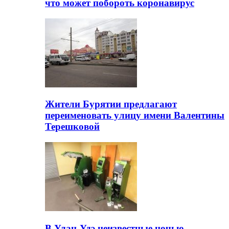
что может побороть коронавирус
Жители Бурятии предлагают
переименовать улицу имени Валентины
Терешковой
В Улан-Удэ неизвестные ночью