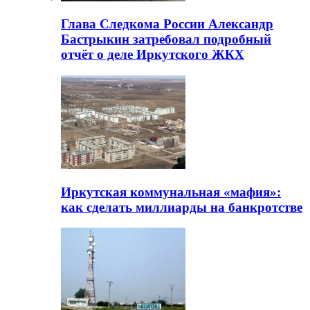
Глава Следкома России Александр
Бастрыкин затребовал подробный
отчёт о деле Иркутского ЖКХ
Иркутская коммунальная «мафия»:
как сделать миллиарды на банкротстве