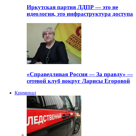
Иркутская партия ЛДПР — это не
идеология, это инфраструктура доступа
«Справедливая Россия — За правду» —
сетевой клуб вокруг Ларисы Егоровой
Криминал