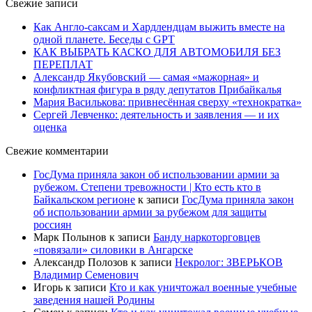
Свежие записи
Как Англо-саксам и Хардлендцам выжить вместе на
одной планете. Беседы с GPT
КАК ВЫБРАТЬ КАСКО ДЛЯ АВТОМОБИЛЯ БЕЗ
ПЕРЕПЛАТ
Александр Якубовский — самая «мажорная» и
конфликтная фигура в ряду депутатов Прибайкалья
Мария Василькова: привнесённая сверху «технократка»
Сергей Левченко: деятельность и заявления — и их
оценка
Свежие комментарии
ГосДума приняла закон об использовании армии за
рубежом. Степени тревожности | Кто есть кто в
Байкальском регионе
к записи
ГосДума приняла закон
об использовании армии за рубежом для защиты
россиян
Марк Полынов
к записи
Банду наркоторговцев
«повязали» силовики в Ангарске
Александр Полозов
к записи
Некролог: ЗВЕРЬКОВ
Владимир Семенович
Игорь
к записи
Кто и как уничтожал военные учебные
заведения нашей Родины