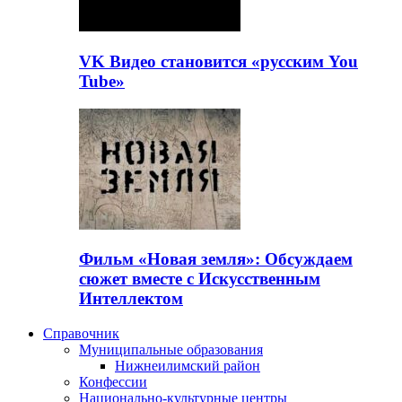
VK Видео становится «русским You
Tube»
Фильм «Новая земля»: Обсуждаем
сюжет вместе с Искусственным
Интеллектом
Справочник
Муниципальные образования
Нижнеилимский район
Конфессии
Национально-культурные центры