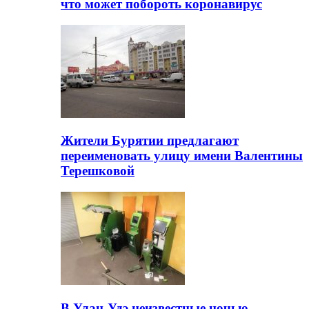
что может побороть коронавирус
Жители Бурятии предлагают
переименовать улицу имени Валентины
Терешковой
В Улан-Удэ неизвестные ночью