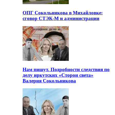
ОПГ Сокольникова в Михайловке:
сговор СТЭК-М и администрации
Нам пишут. Подробности следствия по
делу иркутских «Сторон света»
Валерия Сокольникова