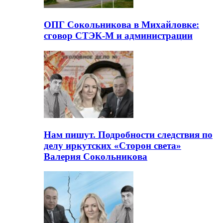
ОПГ Сокольникова в Михайловке:
сговор СТЭК-М и администрации
Нам пишут. Подробности следствия по
делу иркутских «Сторон света»
Валерия Сокольникова