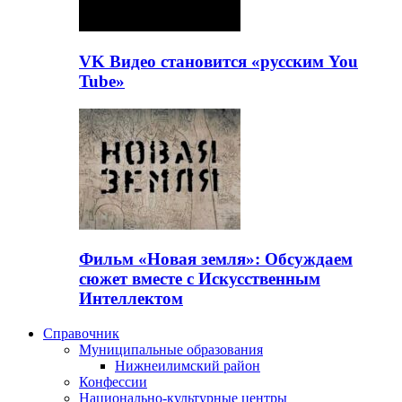
VK Видео становится «русским You
Tube»
Фильм «Новая земля»: Обсуждаем
сюжет вместе с Искусственным
Интеллектом
Справочник
Муниципальные образования
Нижнеилимский район
Конфессии
Национально-культурные центры