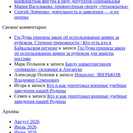
конфликтная фигура в ряду депутатов Прибайкалья
Мария Василькова: привнесённая сверху «технократка»
Сергей Левченко: деятельность и заявления — и их
оценка
Свежие комментарии
ГосДума приняла закон об использовании армии за
рубежом. Степени тревожности | Кто есть кто в
Байкальском регионе
к записи
ГосДума приняла закон
об использовании армии за рубежом для защиты
россиян
Марк Полынов
к записи
Банду наркоторговцев
«повязали» силовики в Ангарске
Александр Полозов
к записи
Некролог: ЗВЕРЬКОВ
Владимир Семенович
Игорь
к записи
Кто и как уничтожал военные учебные
заведения нашей Родины
Семен
к записи
Кто и как уничтожал военные учебные
заведения нашей Родины
Архивы
Август 2026
Июль 2026
Июнь 2026