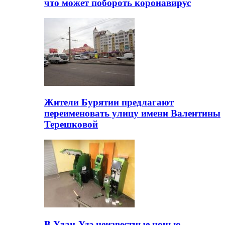
что может побороть коронавирус
Жители Бурятии предлагают
переименовать улицу имени Валентины
Терешковой
В Улан-Удэ неизвестные ночью