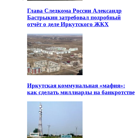
Глава Следкома России Александр
Бастрыкин затребовал подробный
отчёт о деле Иркутского ЖКХ
Иркутская коммунальная «мафия»:
как сделать миллиарды на банкротстве