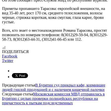
Об этом сообщает пресс-служба МВД по республике Бурятия.
Приметы пропавшего Тарасова: европейской внешности, на
вид 35-40 лет, рост 170 см, среднего телосложения, волосы
черные, стрижка короткая, кожа смуглая, глаза карие, брови
густые.
Всех, кто знает о местонахождении Романа Тарасова, простят
позвонить по номерам телефонов: 8(3012)29-59-94, 8(3012)29-
58-73, 8(3012)63-44-31, (3012)41-66-45 или 112.
ПОДЕЛИТЬСЯ
Facebook
Twitter
Предыдущая статья
В Бурятии суд прикрыл кафе, кормившее
людей гнилой продукцией и с наличием кишечной палочки
Следующая статья
Московская комиссия МВД отправилась в
Бурятию с целью проверки полицейских республики на
причастность к пыткам подследственных