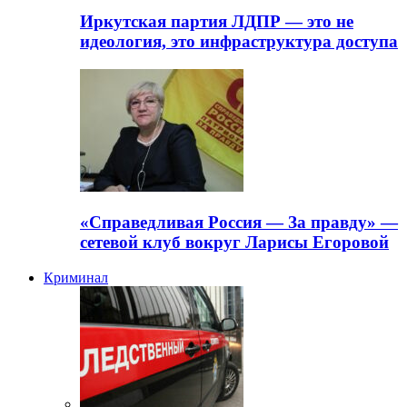
Иркутская партия ЛДПР — это не
идеология, это инфраструктура доступа
«Справедливая Россия — За правду» —
сетевой клуб вокруг Ларисы Егоровой
Криминал