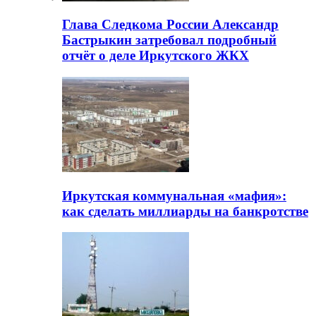
Глава Следкома России Александр
Бастрыкин затребовал подробный
отчёт о деле Иркутского ЖКХ
Иркутская коммунальная «мафия»:
как сделать миллиарды на банкротстве