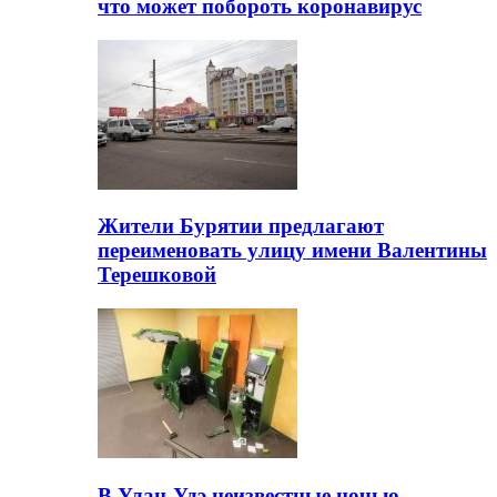
что может побороть коронавирус
Жители Бурятии предлагают
переименовать улицу имени Валентины
Терешковой
В Улан-Удэ неизвестные ночью