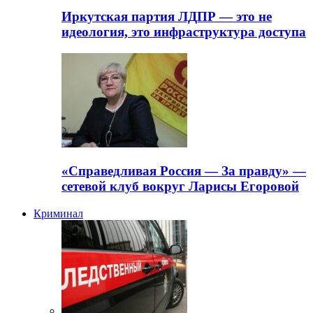
Иркутская партия ЛДПР — это не
идеология, это инфраструктура доступа
«Справедливая Россия — За правду» —
сетевой клуб вокруг Ларисы Егоровой
Криминал