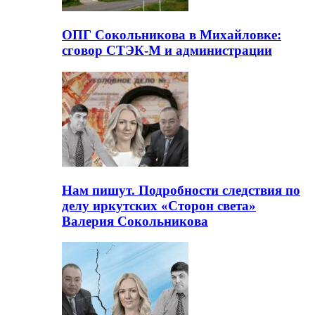
ОПГ Сокольникова в Михайловке:
сговор СТЭК-М и администрации
Нам пишут. Подробности следствия по
делу иркутских «Сторон света»
Валерия Сокольникова