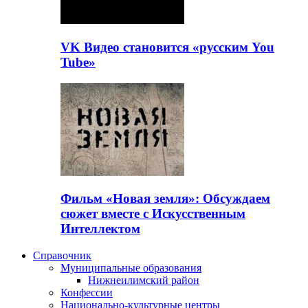
VK Видео становится «русским You
Tube»
Фильм «Новая земля»: Обсуждаем
сюжет вместе с Искусственным
Интеллектом
Справочник
Муниципальные образования
Нижнеилимский район
Конфессии
Национально-культурные центры