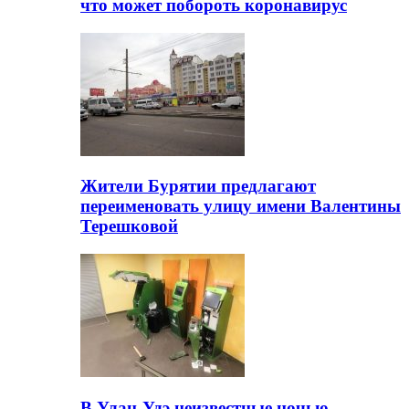
что может побороть коронавирус
Жители Бурятии предлагают
переименовать улицу имени Валентины
Терешковой
В Улан-Удэ неизвестные ночью