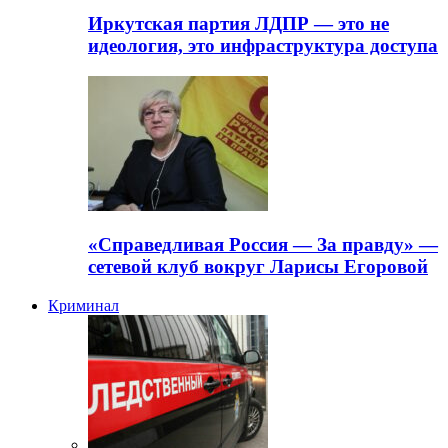
Иркутская партия ЛДПР — это не
идеология, это инфраструктура доступа
«Справедливая Россия — За правду» —
сетевой клуб вокруг Ларисы Егоровой
Криминал