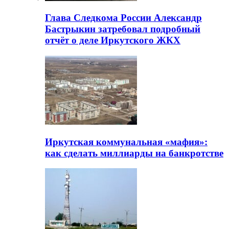
Глава Следкома России Александр
Бастрыкин затребовал подробный
отчёт о деле Иркутского ЖКХ
Иркутская коммунальная «мафия»:
как сделать миллиарды на банкротстве