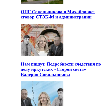
ОПГ Сокольникова в Михайловке:
сговор СТЭК-М и администрации
Нам пишут. Подробности следствия по
делу иркутских «Сторон света»
Валерия Сокольникова