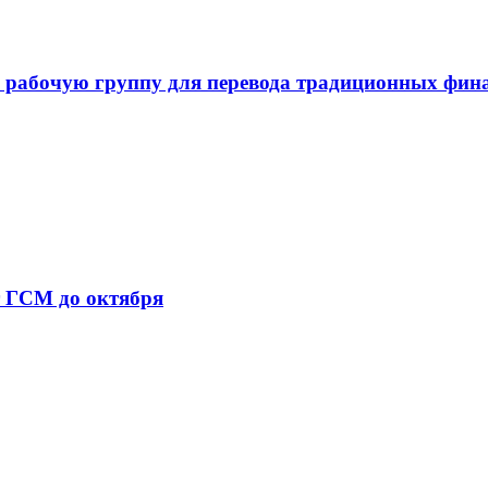
 рабочую группу для перевода традиционных фин
т ГСМ до октября