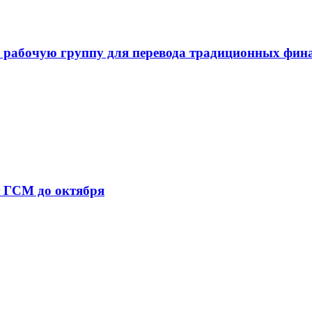
 рабочую группу для перевода традиционных фин
т ГСМ до октября