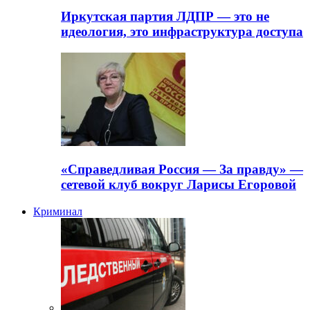
Иркутская партия ЛДПР — это не
идеология, это инфраструктура доступа
«Справедливая Россия — За правду» —
сетевой клуб вокруг Ларисы Егоровой
Криминал