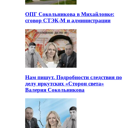
ОПГ Сокольникова в Михайловке:
сговор СТЭК-М и администрации
Нам пишут. Подробности следствия по
делу иркутских «Сторон света»
Валерия Сокольникова