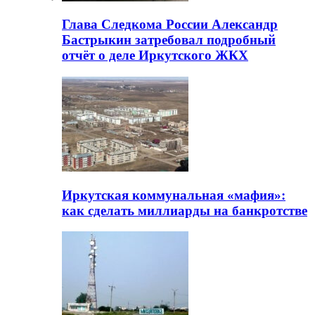
Глава Следкома России Александр
Бастрыкин затребовал подробный
отчёт о деле Иркутского ЖКХ
Иркутская коммунальная «мафия»:
как сделать миллиарды на банкротстве