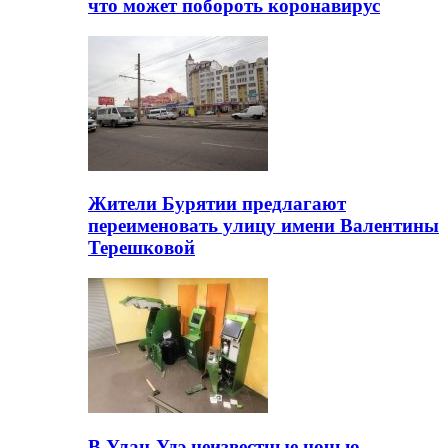
что может побороть коронавирус
Жители Бурятии предлагают
переименовать улицу имени Валентины
Терешковой
В Улан-Удэ неизвестные ночью