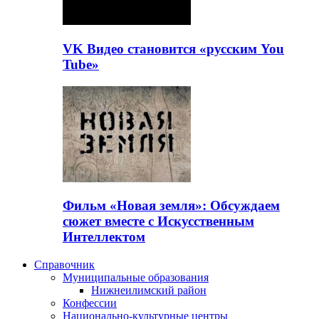
VK Видео становится «русским You
Tube»
Фильм «Новая земля»: Обсуждаем
сюжет вместе с Искусственным
Интеллектом
Справочник
Муниципальные образования
Нижнеилимский район
Конфессии
Национально-культурные центры