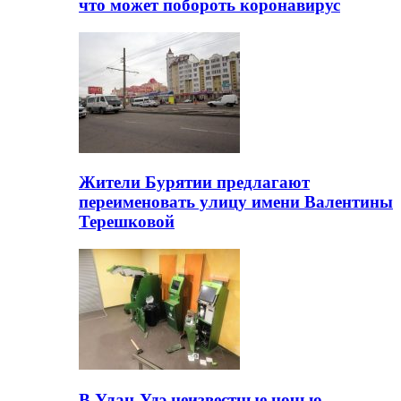
что может побороть коронавирус
Жители Бурятии предлагают
переименовать улицу имени Валентины
Терешковой
В Улан-Удэ неизвестные ночью