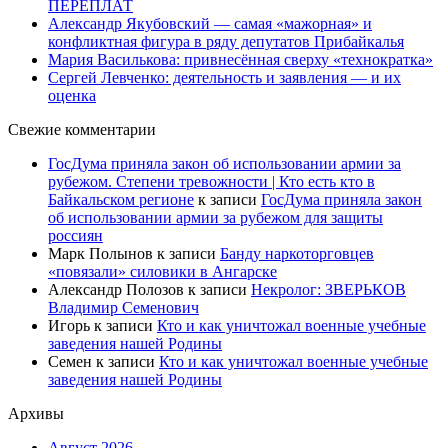
ПЕРЕПЛАТ
Александр Якубовский — самая «мажорная» и
конфликтная фигура в ряду депутатов Прибайкалья
Мария Василькова: привнесённая сверху «технократка»
Сергей Левченко: деятельность и заявления — и их
оценка
Свежие комментарии
ГосДума приняла закон об использовании армии за
рубежом. Степени тревожности | Кто есть кто в
Байкальском регионе
к записи
ГосДума приняла закон
об использовании армии за рубежом для защиты
россиян
Марк Полынов
к записи
Банду наркоторговцев
«повязали» силовики в Ангарске
Александр Полозов
к записи
Некролог: ЗВЕРЬКОВ
Владимир Семенович
Игорь
к записи
Кто и как уничтожал военные учебные
заведения нашей Родины
Семен
к записи
Кто и как уничтожал военные учебные
заведения нашей Родины
Архивы
Август 2026