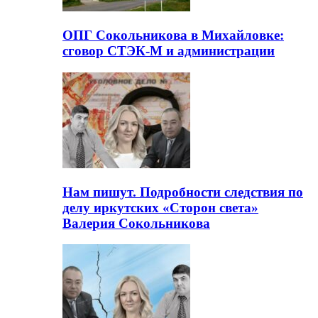
ОПГ Сокольникова в Михайловке:
сговор СТЭК-М и администрации
Нам пишут. Подробности следствия по
делу иркутских «Сторон света»
Валерия Сокольникова