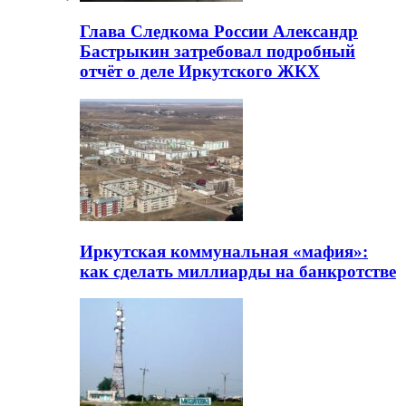
Глава Следкома России Александр
Бастрыкин затребовал подробный
отчёт о деле Иркутского ЖКХ
Иркутская коммунальная «мафия»:
как сделать миллиарды на банкротстве