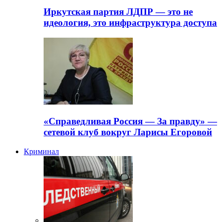
Иркутская партия ЛДПР — это не
идеология, это инфраструктура доступа
«Справедливая Россия — За правду» —
сетевой клуб вокруг Ларисы Егоровой
Криминал