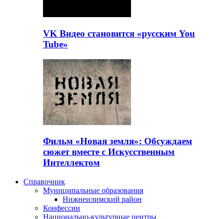
VK Видео становится «русским You
Tube»
Фильм «Новая земля»: Обсуждаем
сюжет вместе с Искусственным
Интеллектом
Справочник
Муниципальные образования
Нижнеилимский район
Конфессии
Национально-культурные центры