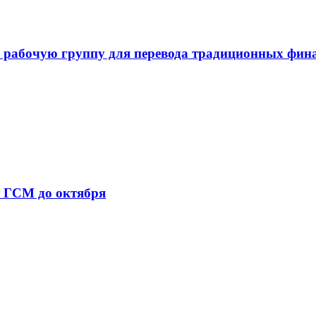
 рабочую группу для перевода традиционных фин
т ГСМ до октября