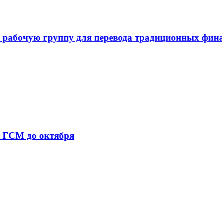
 рабочую группу для перевода традиционных фин
т ГСМ до октября