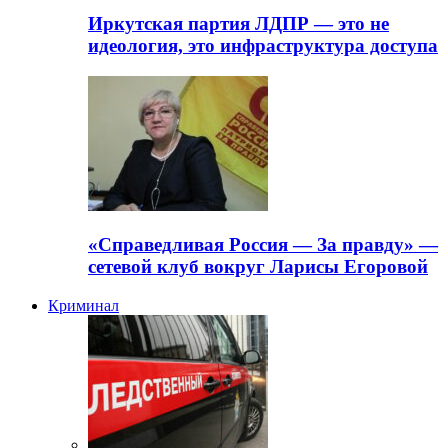
Иркутская партия ЛДПР — это не
идеология, это инфраструктура доступа
«Справедливая Россия — За правду» —
сетевой клуб вокруг Ларисы Егоровой
Криминал