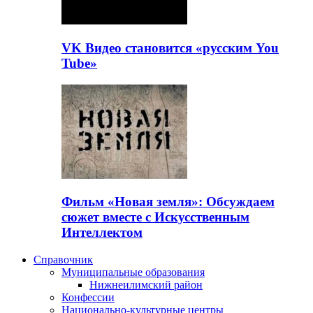
VK Видео становится «русским You
Tube»
Фильм «Новая земля»: Обсуждаем
сюжет вместе с Искусственным
Интеллектом
Справочник
Муниципальные образования
Нижнеилимский район
Конфессии
Национально-культурные центры