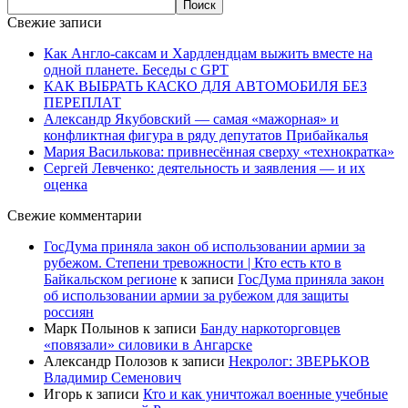
Свежие записи
Как Англо-саксам и Хардлендцам выжить вместе на
одной планете. Беседы с GPT
КАК ВЫБРАТЬ КАСКО ДЛЯ АВТОМОБИЛЯ БЕЗ
ПЕРЕПЛАТ
Александр Якубовский — самая «мажорная» и
конфликтная фигура в ряду депутатов Прибайкалья
Мария Василькова: привнесённая сверху «технократка»
Сергей Левченко: деятельность и заявления — и их
оценка
Свежие комментарии
ГосДума приняла закон об использовании армии за
рубежом. Степени тревожности | Кто есть кто в
Байкальском регионе
к записи
ГосДума приняла закон
об использовании армии за рубежом для защиты
россиян
Марк Полынов
к записи
Банду наркоторговцев
«повязали» силовики в Ангарске
Александр Полозов
к записи
Некролог: ЗВЕРЬКОВ
Владимир Семенович
Игорь
к записи
Кто и как уничтожал военные учебные