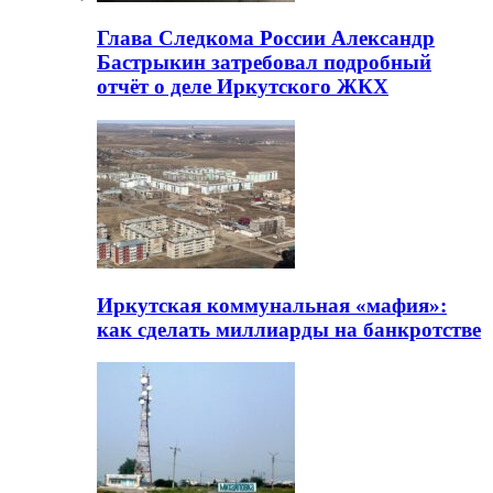
Глава Следкома России Александр
Бастрыкин затребовал подробный
отчёт о деле Иркутского ЖКХ
Иркутская коммунальная «мафия»:
как сделать миллиарды на банкротстве