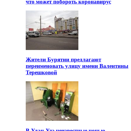
что может побороть коронавирус
Жители Бурятии предлагают
переименовать улицу имени Валентины
Терешковой
В Улан-Удэ неизвестные ночью