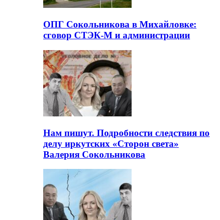
ОПГ Сокольникова в Михайловке:
сговор СТЭК-М и администрации
Нам пишут. Подробности следствия по
делу иркутских «Сторон света»
Валерия Сокольникова