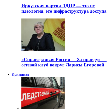
Иркутская партия ЛДПР — это не
идеология, это инфраструктура доступа
«Справедливая Россия — За правду» —
сетевой клуб вокруг Ларисы Егоровой
Криминал