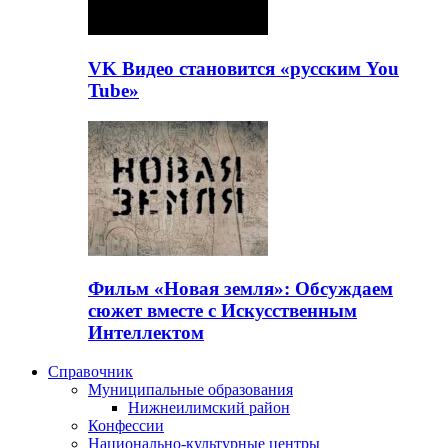
VK Видео становится «русским You
Tube»
Фильм «Новая земля»: Обсуждаем
сюжет вместе с Искусственным
Интеллектом
Справочник
Муниципальные образования
Нижнеилимский район
Конфессии
Национально-культурные центры