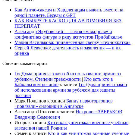
Как Англо-саксам и Хардлендцам выжить вместе на
одной планете. Беседы с GPT
КАК ВЫБРАТЬ КАСКО ДЛЯ АВТОМОБИЛЯ БЕЗ
ПЕРЕПЛАТ
Александр Якубовский — самая «мажорная» и
конфликтная фигура в ряду депутатов Прибайкалья
Мария Василькова: привнесённая сверху «технократка»
Сергей Левченко: деятельность и заявления — и их
оценка
Свежие комментарии
ГосДума приняла закон об использовании армии за
рубежом. Степени тревожности | Кто есть кто в
Байкальском регионе
к записи
ГосДума приняла закон
об использовании армии за рубежом для защиты
россиян
Марк Полынов
к записи
Банду наркоторговцев
«повязали» силовики в Ангарске
Александр Полозов
к записи
Некролог: ЗВЕРЬКОВ
Владимир Семенович
Игорь
к записи
Кто и как уничтожал военные учебные
заведения нашей Родины
Семен
к записи
Кто и как уничтожал военные учебные