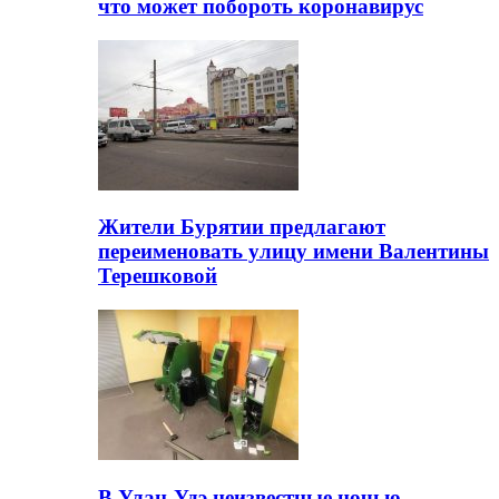
что может побороть коронавирус
Жители Бурятии предлагают
переименовать улицу имени Валентины
Терешковой
В Улан-Удэ неизвестные ночью