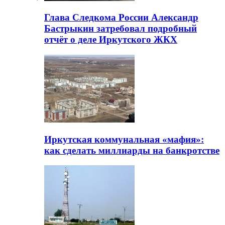
Глава Следкома России Александр
Бастрыкин затребовал подробный
отчёт о деле Иркутского ЖКХ
Иркутская коммунальная «мафия»:
как сделать миллиарды на банкротстве