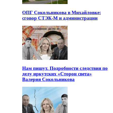
ОПГ Сокольникова в Михайловке:
сговор СТЭК-М и администрации
Нам пишут. Подробности следствия по
делу иркутских «Сторон света»
Валерия Сокольникова