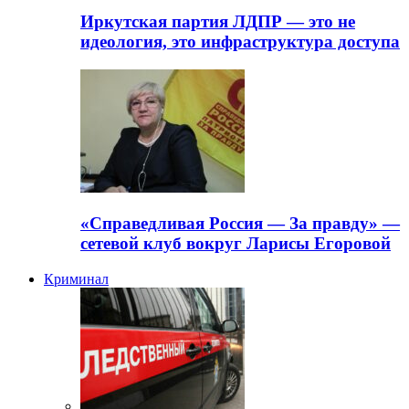
Иркутская партия ЛДПР — это не
идеология, это инфраструктура доступа
«Справедливая Россия — За правду» —
сетевой клуб вокруг Ларисы Егоровой
Криминал