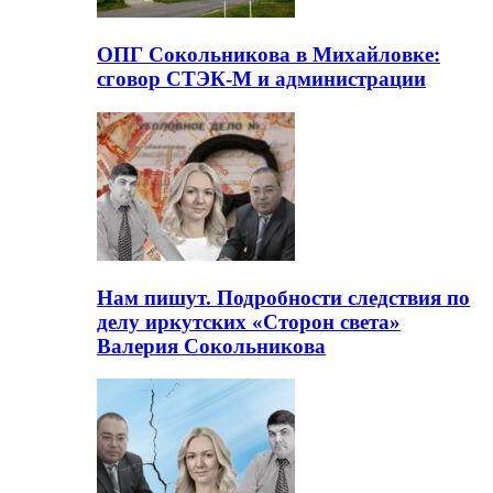
ОПГ Сокольникова в Михайловке:
сговор СТЭК-М и администрации
Нам пишут. Подробности следствия по
делу иркутских «Сторон света»
Валерия Сокольникова