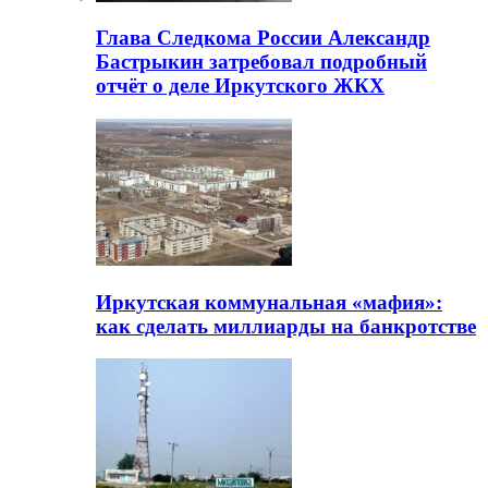
Глава Следкома России Александр
Бастрыкин затребовал подробный
отчёт о деле Иркутского ЖКХ
Иркутская коммунальная «мафия»:
как сделать миллиарды на банкротстве