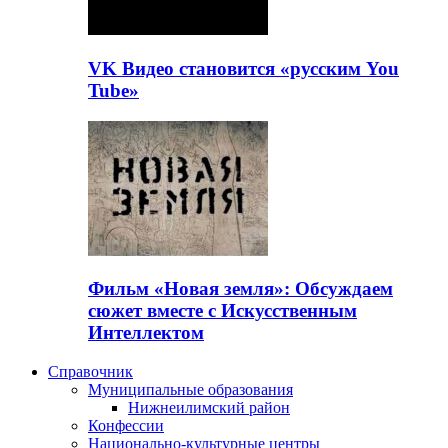
VK Видео становится «русским You
Tube»
Фильм «Новая земля»: Обсуждаем
сюжет вместе с Искусственным
Интеллектом
Справочник
Муниципальные образования
Нижнеилимский район
Конфессии
Национально-культурные центры