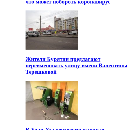
что может побороть коронавирус
Жители Бурятии предлагают
переименовать улицу имени Валентины
Терешковой
В Улан-Удэ неизвестные ночью