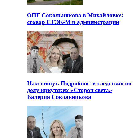
ОПГ Сокольникова в Михайловке:
сговор СТЭК-М и администрации
Нам пишут. Подробности следствия по
делу иркутских «Сторон света»
Валерия Сокольникова