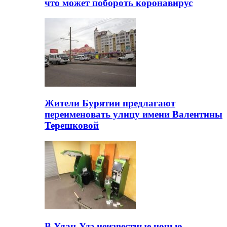
что может побороть коронавирус
Жители Бурятии предлагают
переименовать улицу имени Валентины
Терешковой
В Улан-Удэ неизвестные ночью