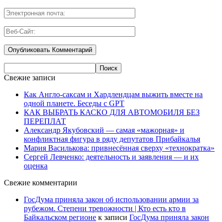
Свежие записи
Как Англо-саксам и Хардлендцам выжить вместе на
одной планете. Беседы с GPT
КАК ВЫБРАТЬ КАСКО ДЛЯ АВТОМОБИЛЯ БЕЗ
ПЕРЕПЛАТ
Александр Якубовский — самая «мажорная» и
конфликтная фигура в ряду депутатов Прибайкалья
Мария Василькова: привнесённая сверху «технократка»
Сергей Левченко: деятельность и заявления — и их
оценка
Свежие комментарии
ГосДума приняла закон об использовании армии за
рубежом. Степени тревожности | Кто есть кто в
Байкальском регионе
к записи
ГосДума приняла закон