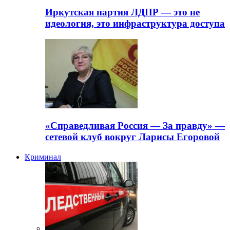
Иркутская партия ЛДПР — это не
идеология, это инфраструктура доступа
«Справедливая Россия — За правду» —
сетевой клуб вокруг Ларисы Егоровой
Криминал