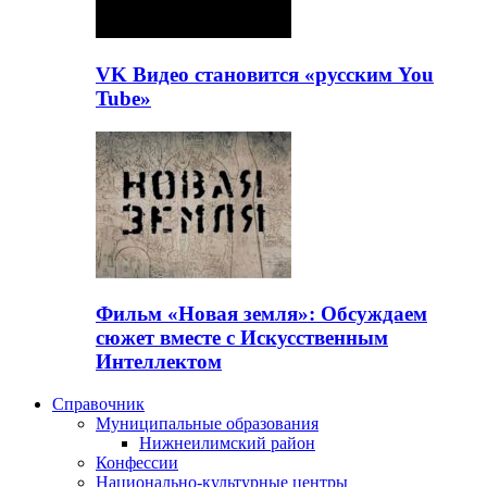
VK Видео становится «русским You
Tube»
Фильм «Новая земля»: Обсуждаем
сюжет вместе с Искусственным
Интеллектом
Справочник
Муниципальные образования
Нижнеилимский район
Конфессии
Национально-культурные центры