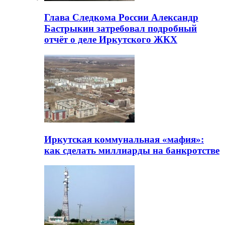
Глава Следкома России Александр
Бастрыкин затребовал подробный
отчёт о деле Иркутского ЖКХ
Иркутская коммунальная «мафия»:
как сделать миллиарды на банкротстве