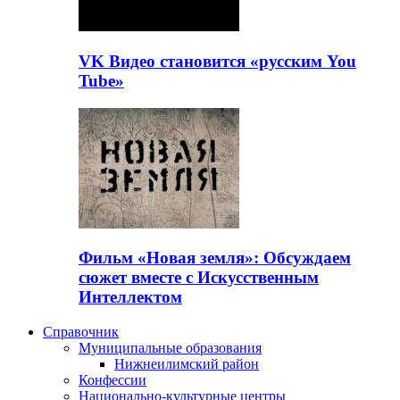
VK Видео становится «русским You
Tube»
Фильм «Новая земля»: Обсуждаем
сюжет вместе с Искусственным
Интеллектом
Справочник
Муниципальные образования
Нижнеилимский район
Конфессии
Национально-культурные центры