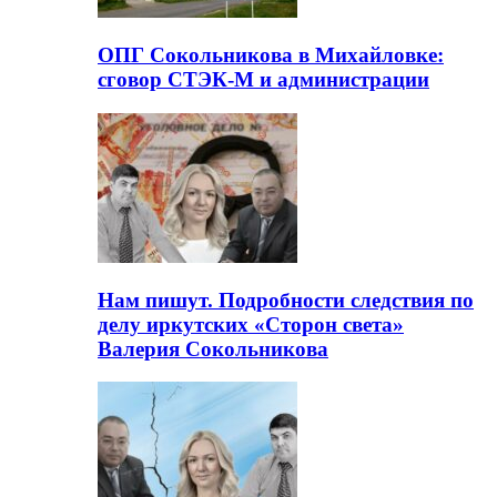
ОПГ Сокольникова в Михайловке:
сговор СТЭК-М и администрации
Нам пишут. Подробности следствия по
делу иркутских «Сторон света»
Валерия Сокольникова