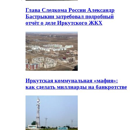
Глава Следкома России Александр
Бастрыкин затребовал подробный
отчёт о деле Иркутского ЖКХ
Иркутская коммунальная «мафия»:
как сделать миллиарды на банкротстве