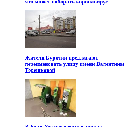
что может побороть коронавирус
Жители Бурятии предлагают
переименовать улицу имени Валентины
Терешковой
В Улан-Удэ неизвестные ночью