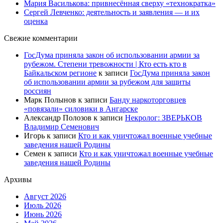
Мария Василькова: привнесённая сверху «технократка»
Сергей Левченко: деятельность и заявления — и их
оценка
Свежие комментарии
ГосДума приняла закон об использовании армии за
рубежом. Степени тревожности | Кто есть кто в
Байкальском регионе
к записи
ГосДума приняла закон
об использовании армии за рубежом для защиты
россиян
Марк Полынов
к записи
Банду наркоторговцев
«повязали» силовики в Ангарске
Александр Полозов
к записи
Некролог: ЗВЕРЬКОВ
Владимир Семенович
Игорь
к записи
Кто и как уничтожал военные учебные
заведения нашей Родины
Семен
к записи
Кто и как уничтожал военные учебные
заведения нашей Родины
Архивы
Август 2026
Июль 2026
Июнь 2026