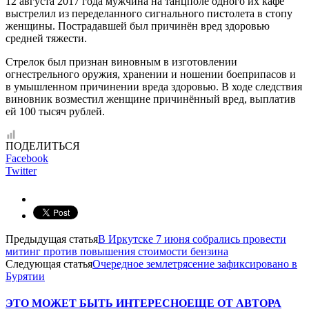
12 августа 2017 года мужчина на танцполе одного их кафе
выстрелил из переделанного сигнального пистолета в стопу
женщины. Пострадавшей был причинён вред здоровью
средней тяжести.
Стрелок был признан виновным в изготовлении
огнестрельного оружия, хранении и ношении боеприпасов и
в умышленном причинении вреда здоровью. В ходе следствия
виновник возместил женщине причинённый вред, выплатив
ей 100 тысяч рублей.
ПОДЕЛИТЬСЯ
Facebook
Twitter
Предыдущая статья
В Иркутске 7 июня собрались провести
митинг против повышения стоимости бензина
Следующая статья
Очередное землетрясение зафиксировано в
Бурятии
ЭТО МОЖЕТ БЫТЬ ИНТЕРЕСНО
ЕЩЕ ОТ АВТОРА