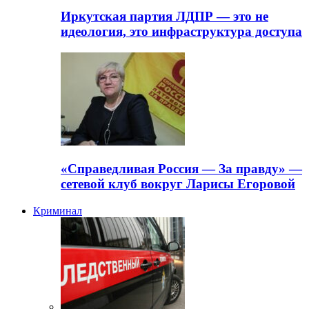
Иркутская партия ЛДПР — это не
идеология, это инфраструктура доступа
«Справедливая Россия — За правду» —
сетевой клуб вокруг Ларисы Егоровой
Криминал