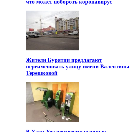
что может побороть коронавирус
Жители Бурятии предлагают
переименовать улицу имени Валентины
Терешковой
В Улан-Удэ неизвестные ночью