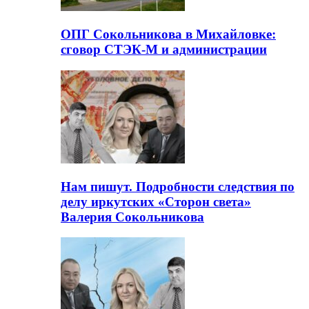
ОПГ Сокольникова в Михайловке:
сговор СТЭК-М и администрации
Нам пишут. Подробности следствия по
делу иркутских «Сторон света»
Валерия Сокольникова