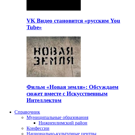
VK Видео становится «русским You
Tube»
Фильм «Новая земля»: Обсуждаем
сюжет вместе с Искусственным
Интеллектом
Справочник
Муниципальные образования
Нижнеилимский район
Конфессии
Национально-культурные центры