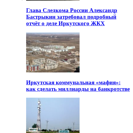
Глава Следкома России Александр
Бастрыкин затребовал подробный
отчёт о деле Иркутского ЖКХ
Иркутская коммунальная «мафия»:
как сделать миллиарды на банкротстве