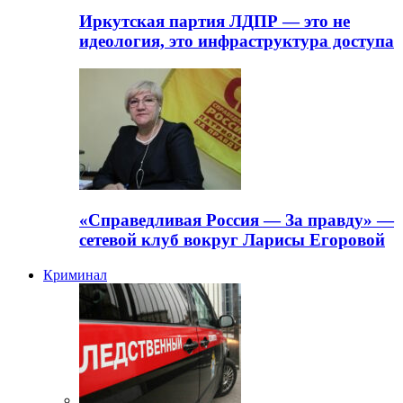
Иркутская партия ЛДПР — это не
идеология, это инфраструктура доступа
«Справедливая Россия — За правду» —
сетевой клуб вокруг Ларисы Егоровой
Криминал