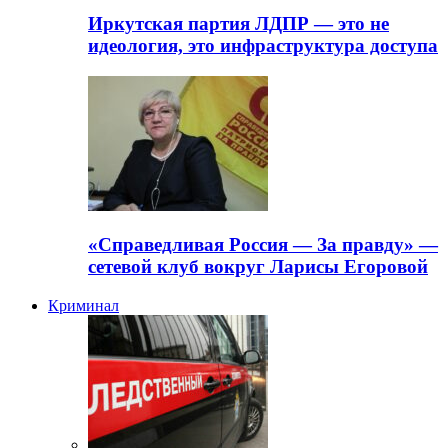
Иркутская партия ЛДПР — это не
идеология, это инфраструктура доступа
«Справедливая Россия — За правду» —
сетевой клуб вокруг Ларисы Егоровой
Криминал