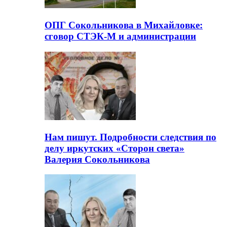
ОПГ Сокольникова в Михайловке:
сговор СТЭК-М и администрации
Нам пишут. Подробности следствия по
делу иркутских «Сторон света»
Валерия Сокольникова