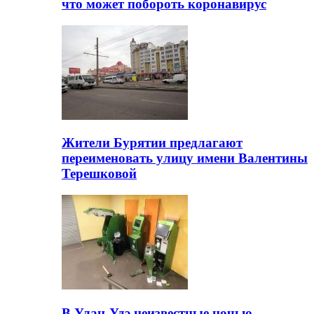
что может побороть коронавирус
Жители Бурятии предлагают
переименовать улицу имени Валентины
Терешковой
В Улан-Удэ неизвестные ночью