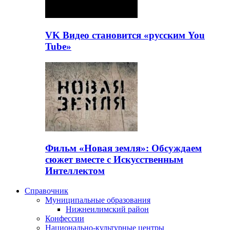
VK Видео становится «русским You
Tube»
Фильм «Новая земля»: Обсуждаем
сюжет вместе с Искусственным
Интеллектом
Справочник
Муниципальные образования
Нижнеилимский район
Конфессии
Национально-культурные центры