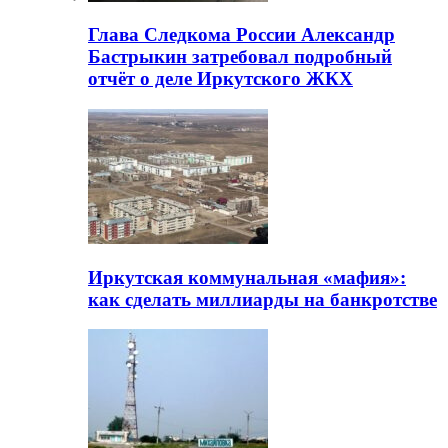
Глава Следкома России Александр
Бастрыкин затребовал подробный
отчёт о деле Иркутского ЖКХ
Иркутская коммунальная «мафия»:
как сделать миллиарды на банкротстве