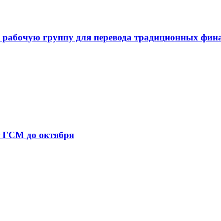
 рабочую группу для перевода традиционных фин
т ГСМ до октября