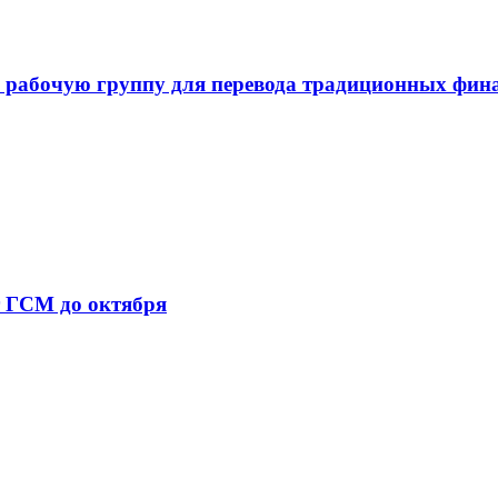
 рабочую группу для перевода традиционных фин
т ГСМ до октября