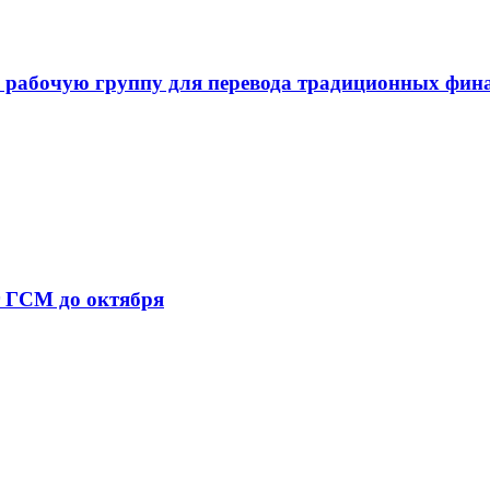
 рабочую группу для перевода традиционных фин
т ГСМ до октября