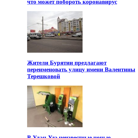
что может побороть коронавирус
Жители Бурятии предлагают
переименовать улицу имени Валентины
Терешковой
В Улан-Удэ неизвестные ночью