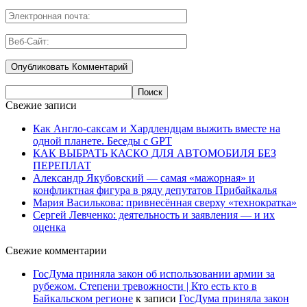
Свежие записи
Как Англо-саксам и Хардлендцам выжить вместе на
одной планете. Беседы с GPT
КАК ВЫБРАТЬ КАСКО ДЛЯ АВТОМОБИЛЯ БЕЗ
ПЕРЕПЛАТ
Александр Якубовский — самая «мажорная» и
конфликтная фигура в ряду депутатов Прибайкалья
Мария Василькова: привнесённая сверху «технократка»
Сергей Левченко: деятельность и заявления — и их
оценка
Свежие комментарии
ГосДума приняла закон об использовании армии за
рубежом. Степени тревожности | Кто есть кто в
Байкальском регионе
к записи
ГосДума приняла закон