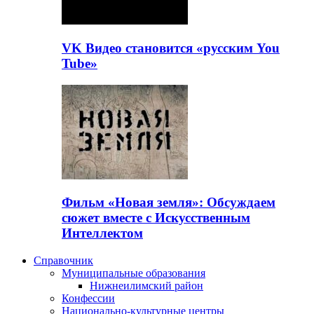
VK Видео становится «русским You
Tube»
Фильм «Новая земля»: Обсуждаем
сюжет вместе с Искусственным
Интеллектом
Справочник
Муниципальные образования
Нижнеилимский район
Конфессии
Национально-культурные центры