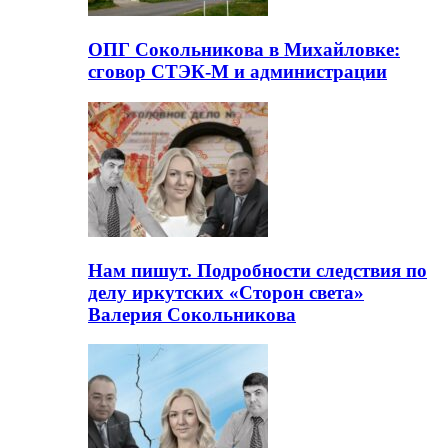
ОПГ Сокольникова в Михайловке:
сговор СТЭК-М и администрации
Нам пишут. Подробности следствия по
делу иркутских «Сторон света»
Валерия Сокольникова