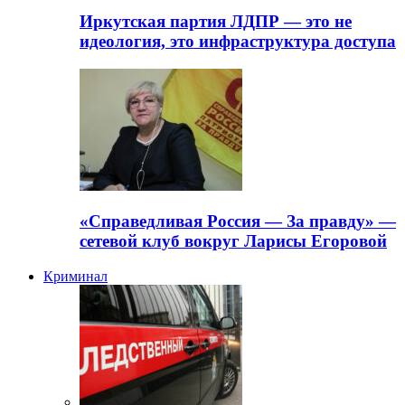
Иркутская партия ЛДПР — это не
идеология, это инфраструктура доступа
«Справедливая Россия — За правду» —
сетевой клуб вокруг Ларисы Егоровой
Криминал