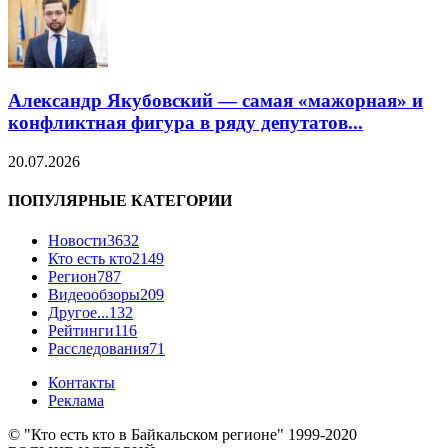
Александр Якубовский — самая «мажорная» и
конфликтная фигура в ряду депутатов...
20.07.2026
ПОПУЛЯРНЫЕ КАТЕГОРИИ
Новости
3632
Кто есть кто
2149
Регион
787
Видеообзоры
209
Другое...
132
Рейтинги
116
Расследования
71
Контакты
Реклама
© "Кто есть кто в Байкальском регионе" 1999-2020