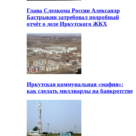
Глава Следкома России Александр
Бастрыкин затребовал подробный
отчёт о деле Иркутского ЖКХ
Иркутская коммунальная «мафия»:
как сделать миллиарды на банкротстве