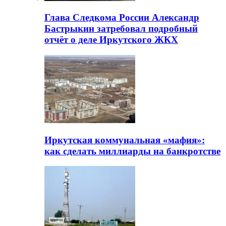
Глава Следкома России Александр
Бастрыкин затребовал подробный
отчёт о деле Иркутского ЖКХ
Иркутская коммунальная «мафия»:
как сделать миллиарды на банкротстве