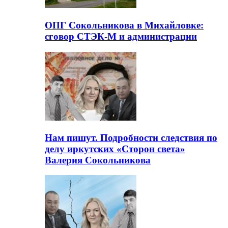
ОПГ Сокольникова в Михайловке:
сговор СТЭК-М и администрации
Нам пишут. Подробности следствия по
делу иркутских «Сторон света»
Валерия Сокольникова