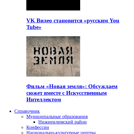
VK Видео становится «русским You
Tube»
Фильм «Новая земля»: Обсуждаем
сюжет вместе с Искусственным
Интеллектом
Справочник
Муниципальные образования
Нижнеилимский район
Конфессии
Национально-культурные центры