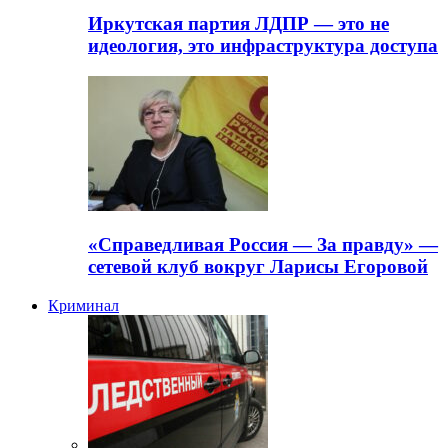
Иркутская партия ЛДПР — это не
идеология, это инфраструктура доступа
«Справедливая Россия — За правду» —
сетевой клуб вокруг Ларисы Егоровой
Криминал