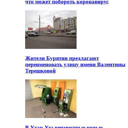
что может побороть коронавирус
Жители Бурятии предлагают
переименовать улицу имени Валентины
Терешковой
В Улан-Удэ неизвестные ночью