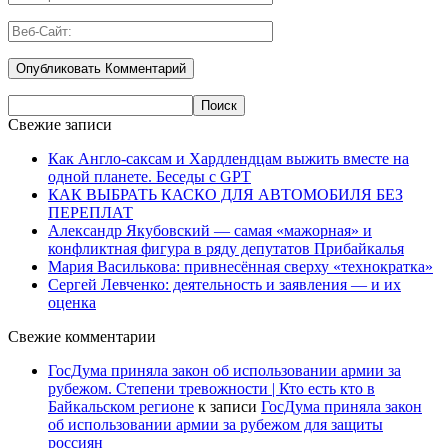
Свежие записи
Как Англо-саксам и Хардлендцам выжить вместе на
одной планете. Беседы с GPT
КАК ВЫБРАТЬ КАСКО ДЛЯ АВТОМОБИЛЯ БЕЗ
ПЕРЕПЛАТ
Александр Якубовский — самая «мажорная» и
конфликтная фигура в ряду депутатов Прибайкалья
Мария Василькова: привнесённая сверху «технократка»
Сергей Левченко: деятельность и заявления — и их
оценка
Свежие комментарии
ГосДума приняла закон об использовании армии за
рубежом. Степени тревожности | Кто есть кто в
Байкальском регионе
к записи
ГосДума приняла закон
об использовании армии за рубежом для защиты
россиян