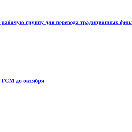
 рабочую группу для перевода традиционных фин
т ГСМ до октября