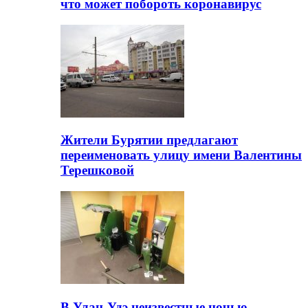
что может побороть коронавирус
Жители Бурятии предлагают
переименовать улицу имени Валентины
Терешковой
В Улан-Удэ неизвестные ночью