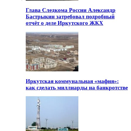
Глава Следкома России Александр
Бастрыкин затребовал подробный
отчёт о деле Иркутского ЖКХ
Иркутская коммунальная «мафия»:
как сделать миллиарды на банкротстве