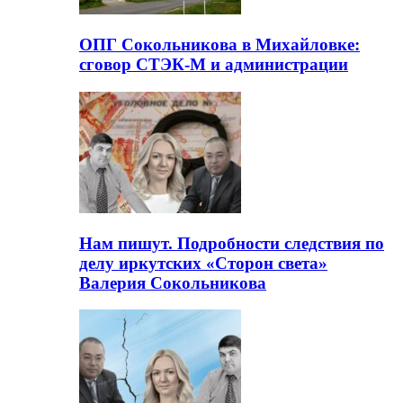
ОПГ Сокольникова в Михайловке:
сговор СТЭК-М и администрации
Нам пишут. Подробности следствия по
делу иркутских «Сторон света»
Валерия Сокольникова