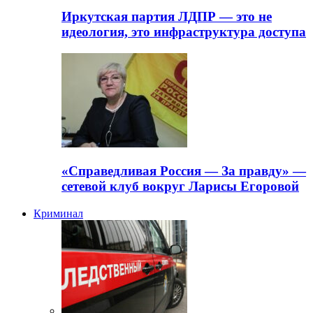
Иркутская партия ЛДПР — это не
идеология, это инфраструктура доступа
«Справедливая Россия — За правду» —
сетевой клуб вокруг Ларисы Егоровой
Криминал