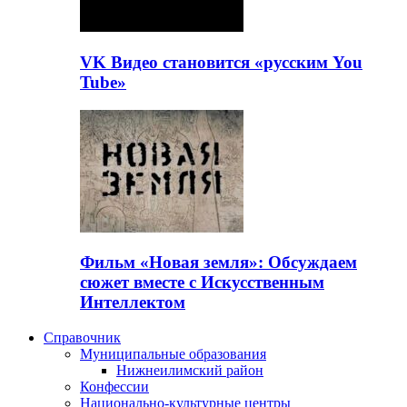
VK Видео становится «русским You
Tube»
Фильм «Новая земля»: Обсуждаем
сюжет вместе с Искусственным
Интеллектом
Справочник
Муниципальные образования
Нижнеилимский район
Конфессии
Национально-культурные центры