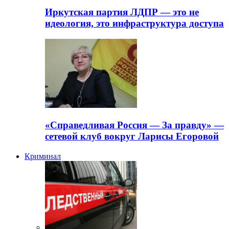
Иркутская партия ЛДПР — это не
идеология, это инфраструктура доступа
«Справедливая Россия — За правду» —
сетевой клуб вокруг Ларисы Егоровой
Криминал