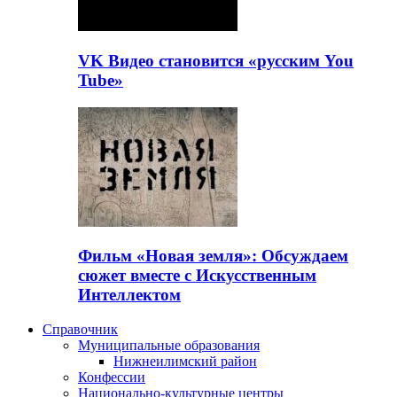
VK Видео становится «русским You
Tube»
Фильм «Новая земля»: Обсуждаем
сюжет вместе с Искусственным
Интеллектом
Справочник
Муниципальные образования
Нижнеилимский район
Конфессии
Национально-культурные центры