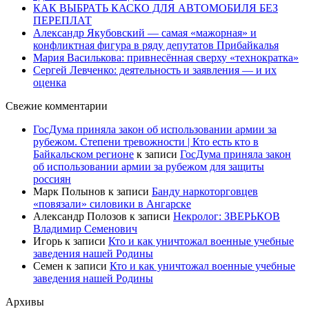
КАК ВЫБРАТЬ КАСКО ДЛЯ АВТОМОБИЛЯ БЕЗ
ПЕРЕПЛАТ
Александр Якубовский — самая «мажорная» и
конфликтная фигура в ряду депутатов Прибайкалья
Мария Василькова: привнесённая сверху «технократка»
Сергей Левченко: деятельность и заявления — и их
оценка
Свежие комментарии
ГосДума приняла закон об использовании армии за
рубежом. Степени тревожности | Кто есть кто в
Байкальском регионе
к записи
ГосДума приняла закон
об использовании армии за рубежом для защиты
россиян
Марк Полынов
к записи
Банду наркоторговцев
«повязали» силовики в Ангарске
Александр Полозов
к записи
Некролог: ЗВЕРЬКОВ
Владимир Семенович
Игорь
к записи
Кто и как уничтожал военные учебные
заведения нашей Родины
Семен
к записи
Кто и как уничтожал военные учебные
заведения нашей Родины
Архивы