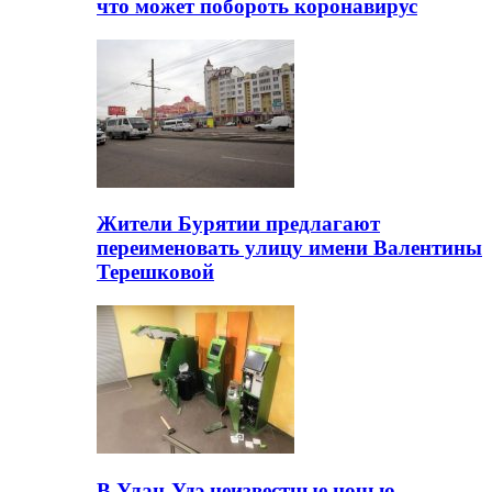
что может побороть коронавирус
Жители Бурятии предлагают
переименовать улицу имени Валентины
Терешковой
В Улан-Удэ неизвестные ночью