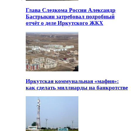
Глава Следкома России Александр
Бастрыкин затребовал подробный
отчёт о деле Иркутского ЖКХ
Иркутская коммунальная «мафия»:
как сделать миллиарды на банкротстве