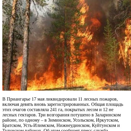
В Приангарье 17 мая ликвидировали 11 лесных пожаров,
включая девять вновь зарегистрированных. Общая площадь
этих очагов составляла 241 га, покрытых лесом и 12 не
лесных гектаров. Три возгорания потушено в Заларинском
районе, по одному – в Зиминском, Усольском, Иркутском,
Братском, Усть-Илимском, Нижнеудинском, Куйтунском и
Тулунском районах. Об этом сообщает пресс-служба