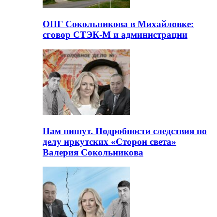
ОПГ Сокольникова в Михайловке:
сговор СТЭК-М и администрации
Нам пишут. Подробности следствия по
делу иркутских «Сторон света»
Валерия Сокольникова