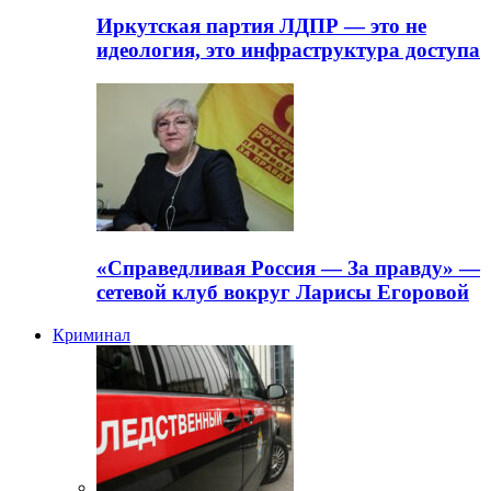
Иркутская партия ЛДПР — это не
идеология, это инфраструктура доступа
«Справедливая Россия — За правду» —
сетевой клуб вокруг Ларисы Егоровой
Криминал