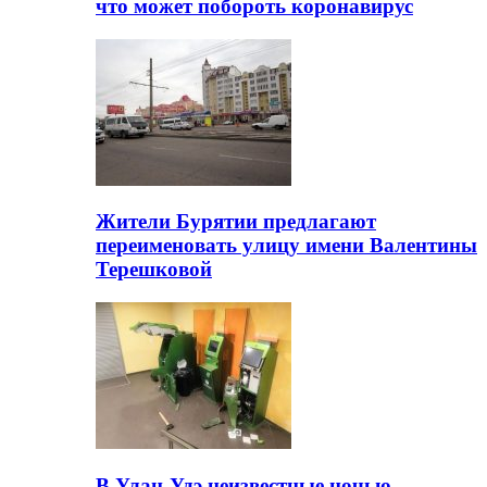
что может побороть коронавирус
Жители Бурятии предлагают
переименовать улицу имени Валентины
Терешковой
В Улан-Удэ неизвестные ночью