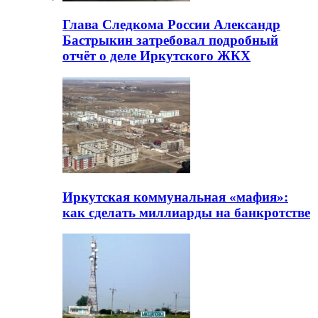
Глава Следкома России Александр
Бастрыкин затребовал подробный
отчёт о деле Иркутского ЖКХ
Иркутская коммунальная «мафия»:
как сделать миллиарды на банкротстве