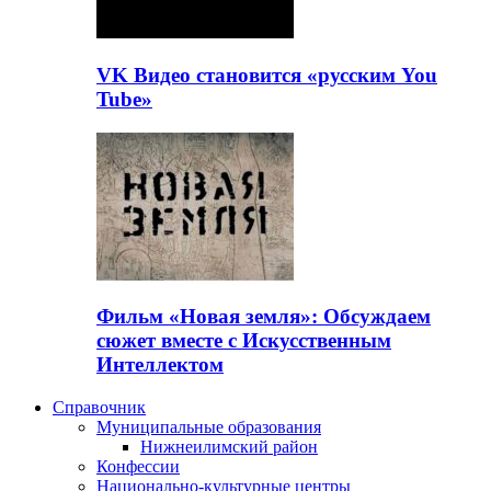
VK Видео становится «русским You
Tube»
Фильм «Новая земля»: Обсуждаем
сюжет вместе с Искусственным
Интеллектом
Справочник
Муниципальные образования
Нижнеилимский район
Конфессии
Национально-культурные центры