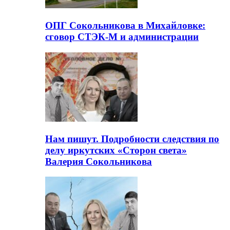
ОПГ Сокольникова в Михайловке:
сговор СТЭК-М и администрации
Нам пишут. Подробности следствия по
делу иркутских «Сторон света»
Валерия Сокольникова