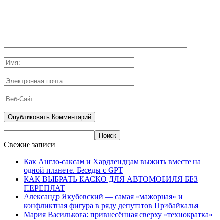
Свежие записи
Как Англо-саксам и Хардлендцам выжить вместе на
одной планете. Беседы с GPT
КАК ВЫБРАТЬ КАСКО ДЛЯ АВТОМОБИЛЯ БЕЗ
ПЕРЕПЛАТ
Александр Якубовский — самая «мажорная» и
конфликтная фигура в ряду депутатов Прибайкалья
Мария Василькова: привнесённая сверху «технократка»