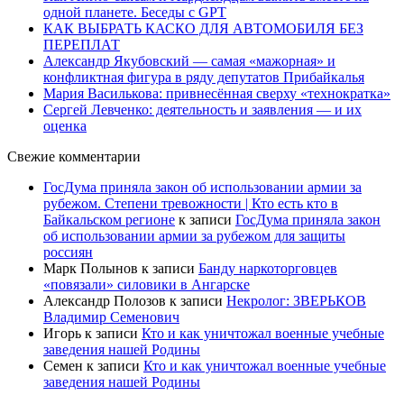
одной планете. Беседы с GPT
КАК ВЫБРАТЬ КАСКО ДЛЯ АВТОМОБИЛЯ БЕЗ
ПЕРЕПЛАТ
Александр Якубовский — самая «мажорная» и
конфликтная фигура в ряду депутатов Прибайкалья
Мария Василькова: привнесённая сверху «технократка»
Сергей Левченко: деятельность и заявления — и их
оценка
Свежие комментарии
ГосДума приняла закон об использовании армии за
рубежом. Степени тревожности | Кто есть кто в
Байкальском регионе
к записи
ГосДума приняла закон
об использовании армии за рубежом для защиты
россиян
Марк Полынов
к записи
Банду наркоторговцев
«повязали» силовики в Ангарске
Александр Полозов
к записи
Некролог: ЗВЕРЬКОВ
Владимир Семенович
Игорь
к записи
Кто и как уничтожал военные учебные
заведения нашей Родины
Семен
к записи
Кто и как уничтожал военные учебные
заведения нашей Родины