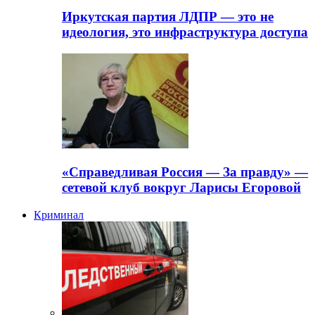
Иркутская партия ЛДПР — это не
идеология, это инфраструктура доступа
«Справедливая Россия — За правду» —
сетевой клуб вокруг Ларисы Егоровой
Криминал