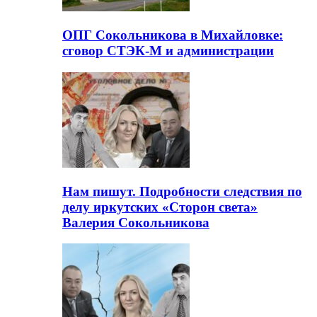
ОПГ Сокольникова в Михайловке:
сговор СТЭК-М и администрации
Нам пишут. Подробности следствия по
делу иркутских «Сторон света»
Валерия Сокольникова