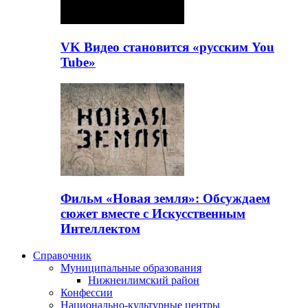
VK Видео становится «русским You
Tube»
Фильм «Новая земля»: Обсуждаем
сюжет вместе с Искусственным
Интеллектом
Справочник
Муниципальные образования
Нижнеилимский район
Конфессии
Национально-культурные центры