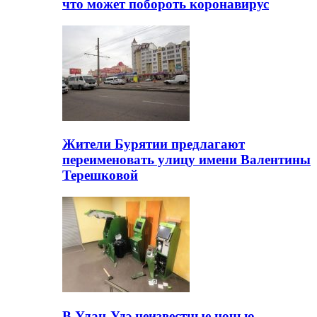
что может побороть коронавирус
Жители Бурятии предлагают
переименовать улицу имени Валентины
Терешковой
В Улан-Удэ неизвестные ночью