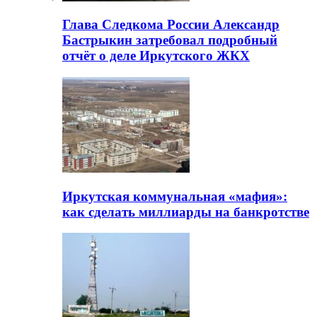
Глава Следкома России Александр
Бастрыкин затребовал подробный
отчёт о деле Иркутского ЖКХ
Иркутская коммунальная «мафия»:
как сделать миллиарды на банкротстве