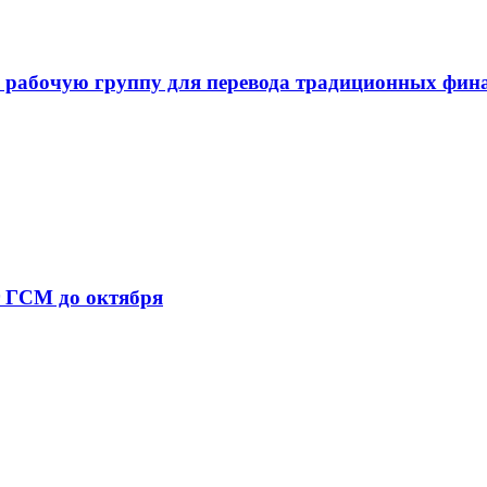
 рабочую группу для перевода традиционных фин
т ГСМ до октября