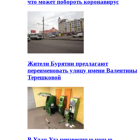
что может побороть коронавирус
Жители Бурятии предлагают
переименовать улицу имени Валентины
Терешковой
В Улан-Удэ неизвестные ночью