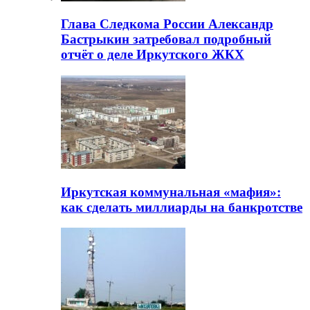
Глава Следкома России Александр
Бастрыкин затребовал подробный
отчёт о деле Иркутского ЖКХ
Иркутская коммунальная «мафия»:
как сделать миллиарды на банкротстве