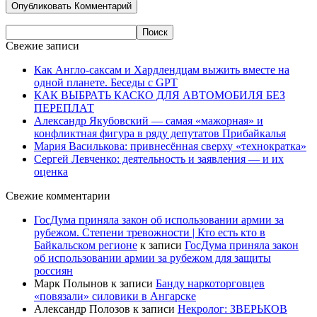
Свежие записи
Как Англо-саксам и Хардлендцам выжить вместе на
одной планете. Беседы с GPT
КАК ВЫБРАТЬ КАСКО ДЛЯ АВТОМОБИЛЯ БЕЗ
ПЕРЕПЛАТ
Александр Якубовский — самая «мажорная» и
конфликтная фигура в ряду депутатов Прибайкалья
Мария Василькова: привнесённая сверху «технократка»
Сергей Левченко: деятельность и заявления — и их
оценка
Свежие комментарии
ГосДума приняла закон об использовании армии за
рубежом. Степени тревожности | Кто есть кто в
Байкальском регионе
к записи
ГосДума приняла закон
об использовании армии за рубежом для защиты
россиян
Марк Полынов
к записи
Банду наркоторговцев
«повязали» силовики в Ангарске
Александр Полозов
к записи
Некролог: ЗВЕРЬКОВ