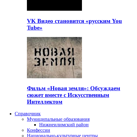
VK Видео становится «русским You
Tube»
Фильм «Новая земля»: Обсуждаем
сюжет вместе с Искусственным
Интеллектом
Справочник
Муниципальные образования
Нижнеилимский район
Конфессии
Национально-культурные центры