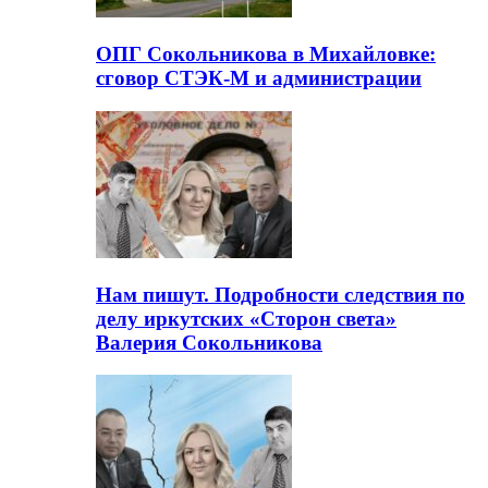
ОПГ Сокольникова в Михайловке:
сговор СТЭК-М и администрации
Нам пишут. Подробности следствия по
делу иркутских «Сторон света»
Валерия Сокольникова