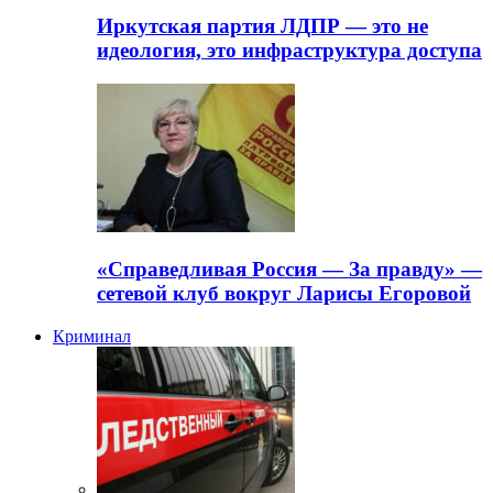
Иркутская партия ЛДПР — это не
идеология, это инфраструктура доступа
«Справедливая Россия — За правду» —
сетевой клуб вокруг Ларисы Егоровой
Криминал