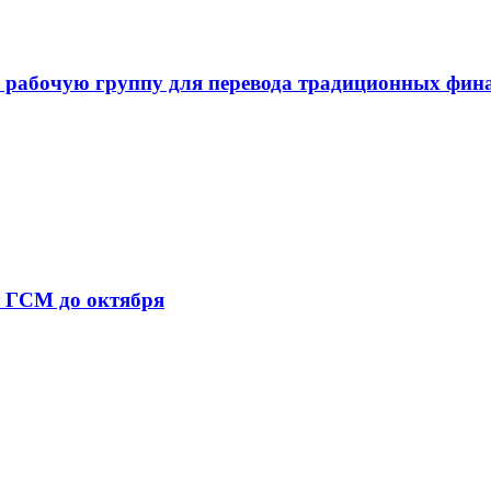
 рабочую группу для перевода традиционных фин
т ГСМ до октября