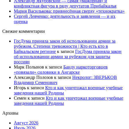
Александр Якубовский — самая «мажорная» и
конфликтная фигура в ряду депутатов Прибайкалья
Мария Василькова: привнесённая сверху «технократка»
Сергей Левченко: деятельность и заявления — и их
оценка
Свежие комментарии
ГосДума приняла закон об использовании армии за
рубежом. Степени тревожности | Кто есть кто в
Байкальском регионе
к записи
ГосДума приняла закон
об использовании армии за рубежом для защиты
россиян
Марк Полынов
к записи
Банду наркоторговцев
«повязали» силовики в Ангарске
Александр Полозов
к записи
Некролог: ЗВЕРЬКОВ
Владимир Семенович
Игорь
к записи
Кто и как уничтожал военные учебные
заведения нашей Родины
Семен
к записи
Кто и как уничтожал военные учебные
заведения нашей Родины
Архивы
Август 2026
Июль 2026