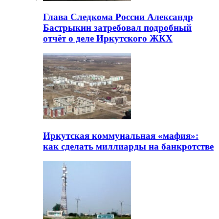
Глава Следкома России Александр
Бастрыкин затребовал подробный
отчёт о деле Иркутского ЖКХ
Иркутская коммунальная «мафия»:
как сделать миллиарды на банкротстве