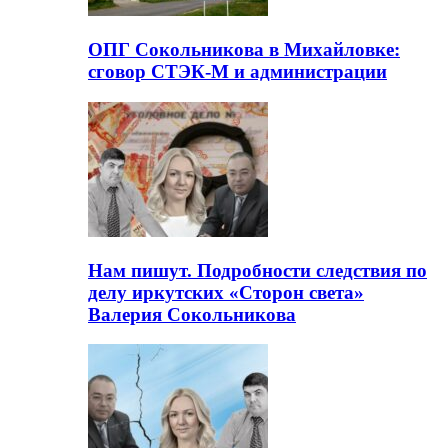
ОПГ Сокольникова в Михайловке:
сговор СТЭК-М и администрации
Нам пишут. Подробности следствия по
делу иркутских «Сторон света»
Валерия Сокольникова