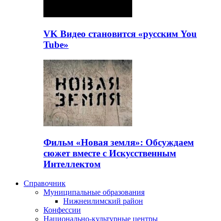
VK Видео становится «русским You
Tube»
Фильм «Новая земля»: Обсуждаем
сюжет вместе с Искусственным
Интеллектом
Справочник
Муниципальные образования
Нижнеилимский район
Конфессии
Национально-культурные центры