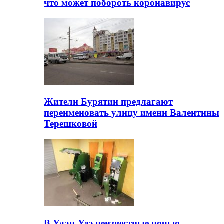
что может побороть коронавирус
Жители Бурятии предлагают
переименовать улицу имени Валентины
Терешковой
В Улан-Удэ неизвестные ночью