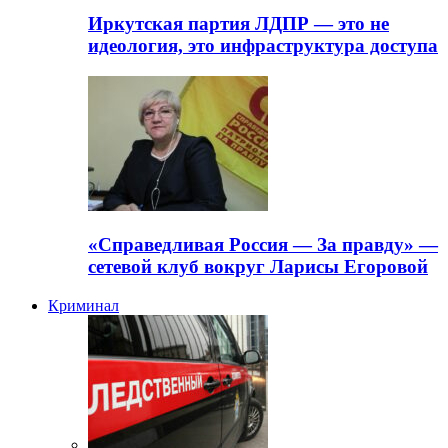
Иркутская партия ЛДПР — это не
идеология, это инфраструктура доступа
«Справедливая Россия — За правду» —
сетевой клуб вокруг Ларисы Егоровой
Криминал