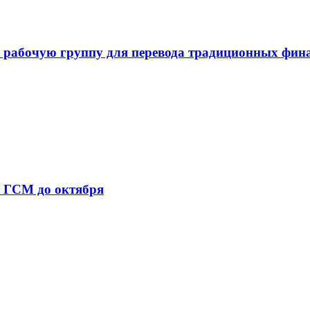
 рабочую группу для перевода традиционных фин
т ГСМ до октября