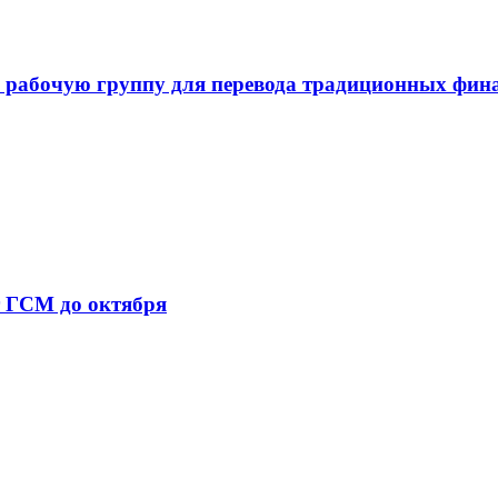
 рабочую группу для перевода традиционных фин
т ГСМ до октября