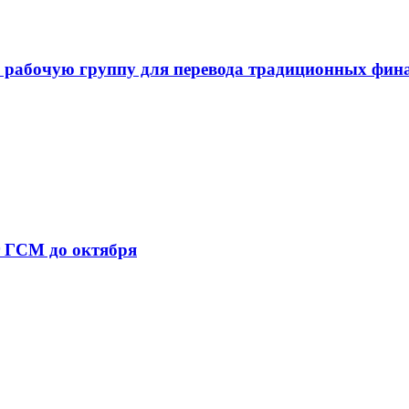
 рабочую группу для перевода традиционных фин
т ГСМ до октября