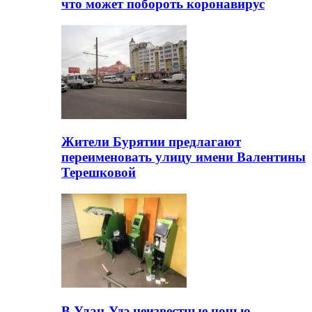
что может побороть коронавирус
Жители Бурятии предлагают
переименовать улицу имени Валентины
Терешковой
В Улан-Удэ неизвестные ночью