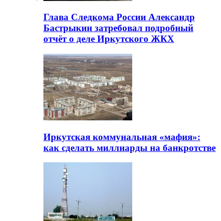
Глава Следкома России Александр
Бастрыкин затребовал подробный
отчёт о деле Иркутского ЖКХ
Иркутская коммунальная «мафия»:
как сделать миллиарды на банкротстве