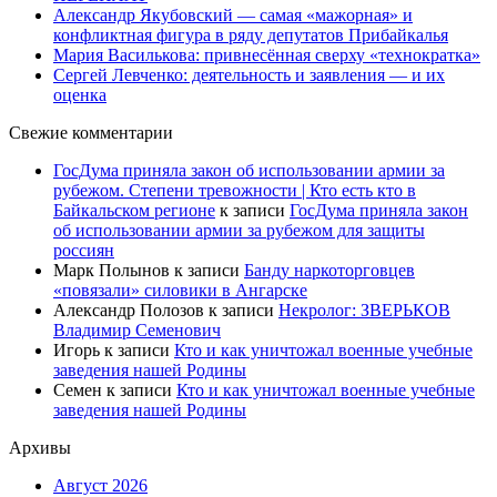
Александр Якубовский — самая «мажорная» и
конфликтная фигура в ряду депутатов Прибайкалья
Мария Василькова: привнесённая сверху «технократка»
Сергей Левченко: деятельность и заявления — и их
оценка
Свежие комментарии
ГосДума приняла закон об использовании армии за
рубежом. Степени тревожности | Кто есть кто в
Байкальском регионе
к записи
ГосДума приняла закон
об использовании армии за рубежом для защиты
россиян
Марк Полынов
к записи
Банду наркоторговцев
«повязали» силовики в Ангарске
Александр Полозов
к записи
Некролог: ЗВЕРЬКОВ
Владимир Семенович
Игорь
к записи
Кто и как уничтожал военные учебные
заведения нашей Родины
Семен
к записи
Кто и как уничтожал военные учебные
заведения нашей Родины
Архивы
Август 2026