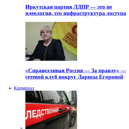
Иркутская партия ЛДПР — это не
идеология, это инфраструктура доступа
«Справедливая Россия — За правду» —
сетевой клуб вокруг Ларисы Егоровой
Криминал