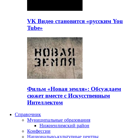
VK Видео становится «русским You
Tube»
Фильм «Новая земля»: Обсуждаем
сюжет вместе с Искусственным
Интеллектом
Справочник
Муниципальные образования
Нижнеилимский район
Конфессии
Национально-культурные центры