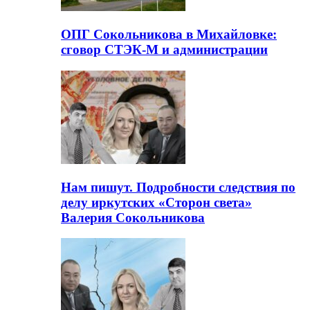
ОПГ Сокольникова в Михайловке:
сговор СТЭК-М и администрации
Нам пишут. Подробности следствия по
делу иркутских «Сторон света»
Валерия Сокольникова