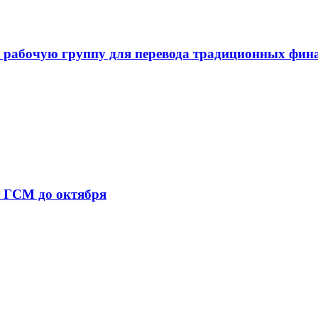
 рабочую группу для перевода традиционных фин
т ГСМ до октября