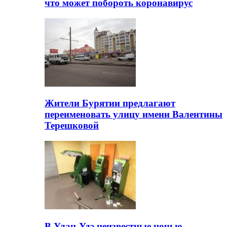
что может побороть коронавирус
Жители Бурятии предлагают
переименовать улицу имени Валентины
Терешковой
В Улан-Удэ неизвестные ночью