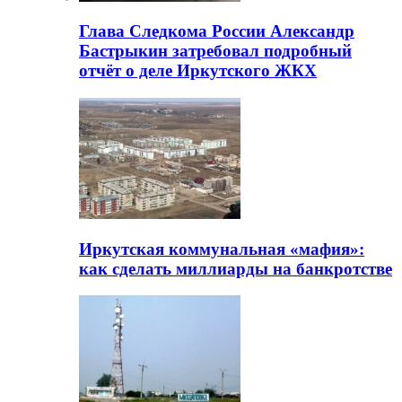
Глава Следкома России Александр
Бастрыкин затребовал подробный
отчёт о деле Иркутского ЖКХ
Иркутская коммунальная «мафия»:
как сделать миллиарды на банкротстве