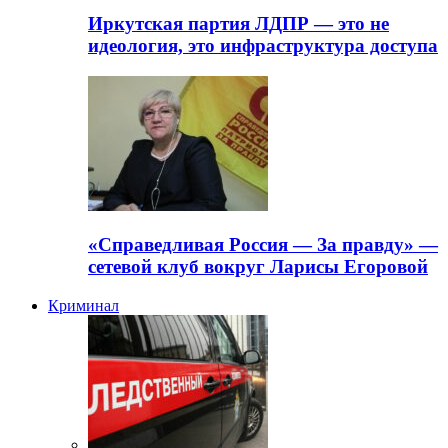
Иркутская партия ЛДПР — это не
идеология, это инфраструктура доступа
«Справедливая Россия — За правду» —
сетевой клуб вокруг Ларисы Егоровой
Криминал