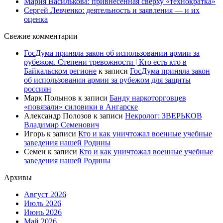
Мария Василькова: привнесённая сверху «технократка»
Сергей Левченко: деятельность и заявления — и их
оценка
Свежие комментарии
ГосДума приняла закон об использовании армии за
рубежом. Степени тревожности | Кто есть кто в
Байкальском регионе
к записи
ГосДума приняла закон
об использовании армии за рубежом для защиты
россиян
Марк Полынов
к записи
Банду наркоторговцев
«повязали» силовики в Ангарске
Александр Полозов
к записи
Некролог: ЗВЕРЬКОВ
Владимир Семенович
Игорь
к записи
Кто и как уничтожал военные учебные
заведения нашей Родины
Семен
к записи
Кто и как уничтожал военные учебные
заведения нашей Родины
Архивы
Август 2026
Июль 2026
Июнь 2026
Май 2026