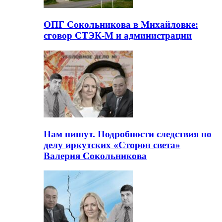
ОПГ Сокольникова в Михайловке:
сговор СТЭК-М и администрации
Нам пишут. Подробности следствия по
делу иркутских «Сторон света»
Валерия Сокольникова