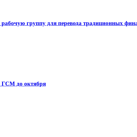
 рабочую группу для перевода традиционных фин
т ГСМ до октября