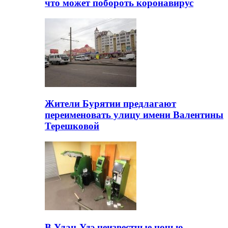
что может побороть коронавирус
Жители Бурятии предлагают
переименовать улицу имени Валентины
Терешковой
В Улан-Удэ неизвестные ночью