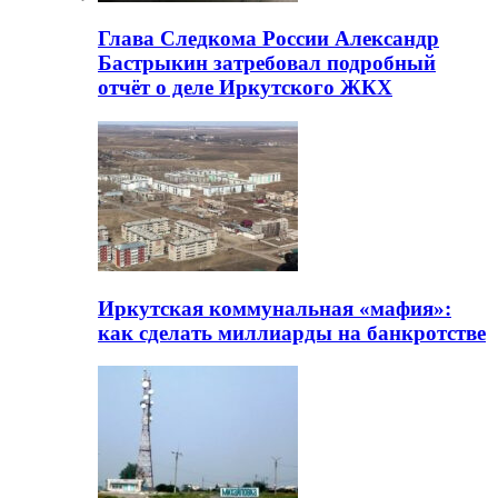
Глава Следкома России Александр
Бастрыкин затребовал подробный
отчёт о деле Иркутского ЖКХ
Иркутская коммунальная «мафия»:
как сделать миллиарды на банкротстве