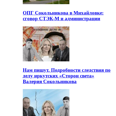
ОПГ Сокольникова в Михайловке:
сговор СТЭК-М и администрации
Нам пишут. Подробности следствия по
делу иркутских «Сторон света»
Валерия Сокольникова