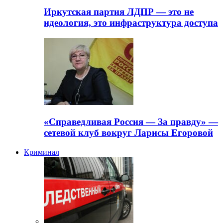
Иркутская партия ЛДПР — это не
идеология, это инфраструктура доступа
«Справедливая Россия — За правду» —
сетевой клуб вокруг Ларисы Егоровой
Криминал