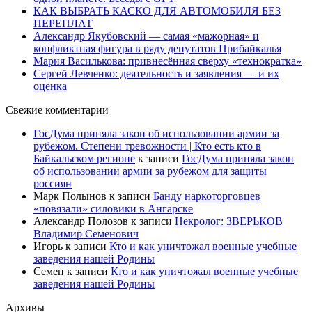
КАК ВЫБРАТЬ КАСКО ДЛЯ АВТОМОБИЛЯ БЕЗ
ПЕРЕПЛАТ
Александр Якубовский — самая «мажорная» и
конфликтная фигура в ряду депутатов Прибайкалья
Мария Василькова: привнесённая сверху «технократка»
Сергей Левченко: деятельность и заявления — и их
оценка
Свежие комментарии
ГосДума приняла закон об использовании армии за
рубежом. Степени тревожности | Кто есть кто в
Байкальском регионе
к записи
ГосДума приняла закон
об использовании армии за рубежом для защиты
россиян
Марк Полынов
к записи
Банду наркоторговцев
«повязали» силовики в Ангарске
Александр Полозов
к записи
Некролог: ЗВЕРЬКОВ
Владимир Семенович
Игорь
к записи
Кто и как уничтожал военные учебные
заведения нашей Родины
Семен
к записи
Кто и как уничтожал военные учебные
заведения нашей Родины
Архивы