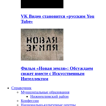
VK Видео становится «русским You
Tube»
Фильм «Новая земля»: Обсуждаем
сюжет вместе с Искусственным
Интеллектом
Справочник
Муниципальные образования
Нижнеилимский район
Конфессии
Национально-культурные центры